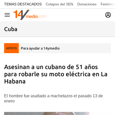
common.go-to-content
TEMAS DESTACADOS
Colapso del SEN
Donaciones
Feminici
Navegación
Cuba
Para ayudar a 14ymedio
APOYO
Asesinan a un cubano de 51 años
para robarle su moto eléctrica en La
Habana
El hombre fue asaltado a machetazos el pasado 13 de
enero