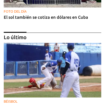
FOTO DEL DÍA
El sol también se cotiza en dólares en Cuba
Lo último
GAS
Los puntos de ProGas vuelven a cerrar en La
Habana tras agotarse las balitas de gas en
dólares
BÉISBOL