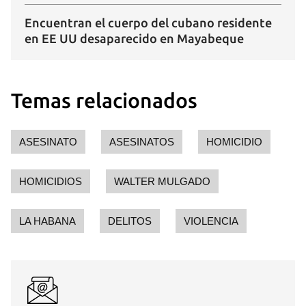
Guardar como favorito
Encuentran el cuerpo del cubano residente
Para poder guardar como favorito, primero has de
en EE UU desaparecido en Mayabeque
iniciar sesión con tu cuenta de 14ymedio.
INICIAR SESIÓN
CANCELAR
Temas relacionados
ASESINATO
ASESINATOS
HOMICIDIO
HOMICIDIOS
WALTER MULGADO
LA HABANA
DELITOS
VIOLENCIA