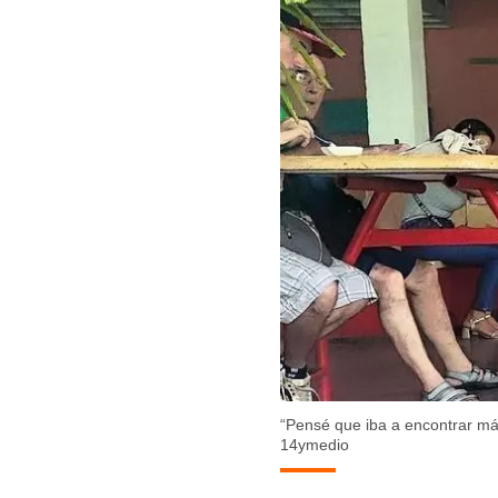
Guar
“Pensé que iba a encontrar má
14ymedio
Para
cuen