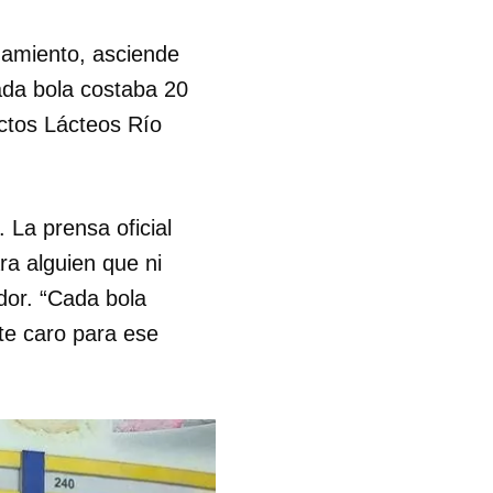
añamiento, asciende
ada bola costaba 20
ctos Lácteos Río
 La prensa oficial
ra alguien que ni
dor. “Cada bola
te caro para ese