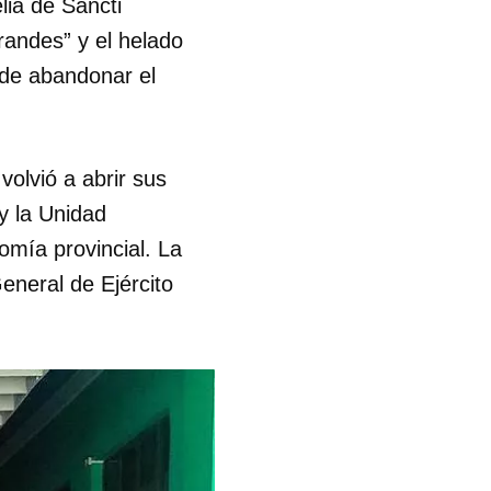
lia de Sancti
randes” y el helado
s de abandonar el
volvió a abrir sus
y la Unidad
mía provincial. La
eneral de Ejército