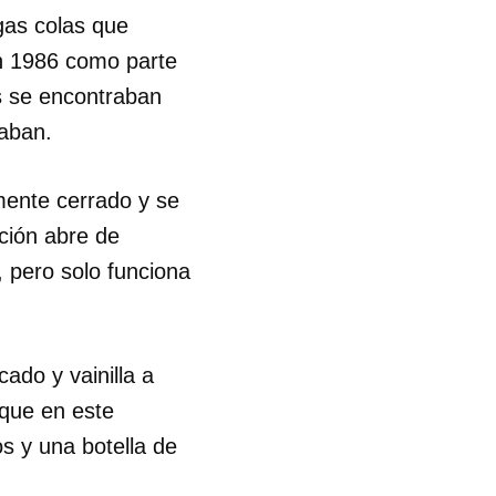
gas colas que
R
n 1986 como parte
as se encontraban
raban.
mente cerrado y se
ción abre de
, pero solo funciona
ado y vainilla a
nque en este
s y una botella de