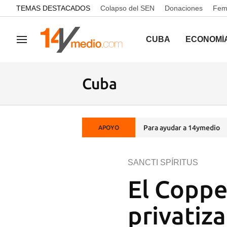
common.go-to-content
TEMAS DESTACADOS
Colapso del SEN
Donaciones
Femi
CUBA
ECONOMÍ
Navegación
Cuba
Para ayudar a 14ymedio
APOYO
SANCTI SPÍRITUS
El Coppel
privatiz