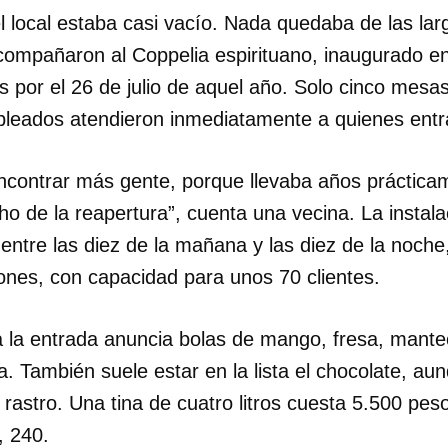
 local estaba casi vacío. Nada quedaba de las lar
INICIAR SESIÓN
CANCELA
ompañaron al Coppelia espirituano, inaugurado e
s por el 26 de julio de aquel año. Solo cinco mes
pleados atendieron inmediatamente a quienes ent
ncontrar más gente, porque llevaba años práctica
o de la reapertura”, cuenta una vecina. La instala
ntre las diez de la mañana y las diez de la noche
ones, con capacidad para unos 70 clientes.
 la entrada anuncia bolas de mango, fresa, mantec
 También suele estar en la lista el chocolate, au
astro. Una tina de cuatro litros cuesta 5.500 peso
, 240.