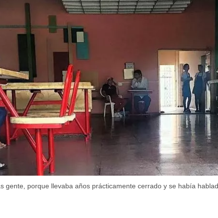
dar como favorito
s gente, porque llevaba años prácticamente cerrado y se había hablad
 poder guardar como favorito, primero has de iniciar sesión con
ta de 14ymedio.