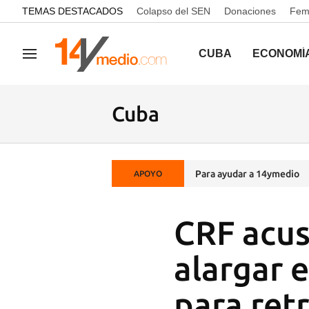
common.go-to-content
TEMAS DESTACADOS
Colapso del SEN
Donaciones
Femi
CUBA
ECONOMÍ
Navegación
Cuba
Para ayudar a 14ymedio
APOYO
CRF acus
alargar e
para ret