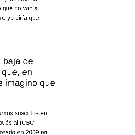
o que no van a
ro yo diría que
 baja de
e que, en
me imagino que
amos suscritos en
spués al ICBC
 creado en 2009 en