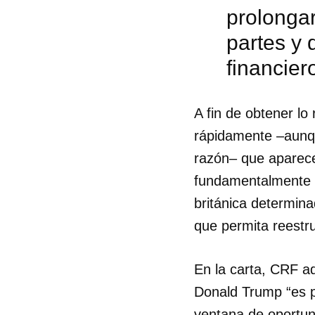
prolongar
partes y 
financier
A fin de obtener l
rápidamente –aunqu
razón– que aparece
fundamentalmente e
británica determin
que permita reestru
Guar
En la carta, CRF ad
Donald Trump “es p
Para
cuen
ventana de oportun