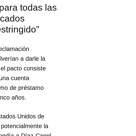
para todas las
rcados
stringido”
reclamación
verían a darle la
l pacto consiste
 una cuenta
ismo de préstamo
inco años.
Estados Unidos de
potencialmente la
 tu
 pedía a Díaz-Canel