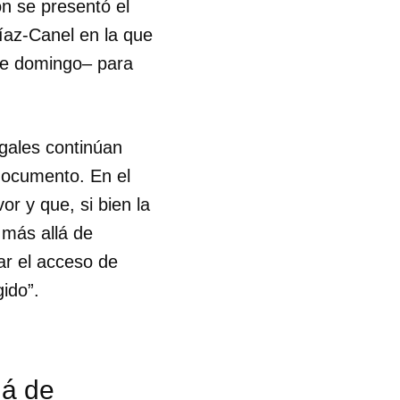
n se presentó el
íaz-Canel en la que
ste domingo– para
gales continúan
documento. En el
or y que, si bien la
 más allá de
ar el acceso de
ido”.
lá de