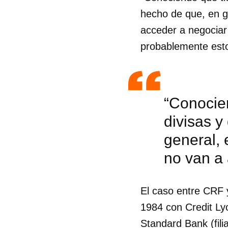
hecho de que, en g
acceder a negociar
probablemente esto
“Conocien
divisas y
general,
no van a
El caso entre CRF 
1984 con Credit Lyo
Standard Bank (fili