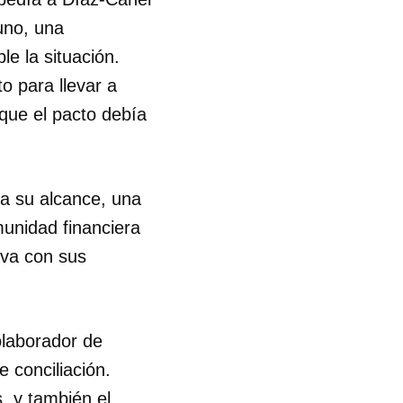
tuno, una
R
le la situación.
o para llevar a
que el pacto debía
a su alcance, una
unidad financiera
iva con sus
olaborador de
 conciliación.
, y también el