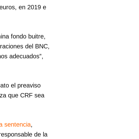
 euros, en 2019 e
na fondo buitre,
eraciones del BNC,
rnos adecuados”,
ato el preaviso
haza que CRF sea
a sentencia
,
 responsable de la