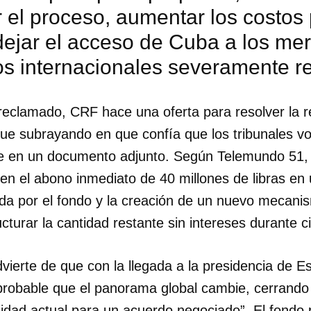
 el proceso, aumentar los costos 
dejar el acceso de Cuba a los me
os internacionales severamente re
o reclamado, CRF hace una oferta para resolver la 
e subrayando en que confía que los tribunales vol
 en un documento adjunto. Según Telemundo 51, e
n el abono inmediato de 40 millones de libras en
ada por el fondo y la creación de un nuevo mecan
cturar la cantidad restante sin intereses durante c
dar como favorito
vierte de que con la llegada a la presidencia de 
robable que el panorama global cambie, cerrando 
 poder guardar como favorito, primero has de iniciar sesión con
ta de 14ymedio.
idad actual para un acuerdo negociado”. El fondo