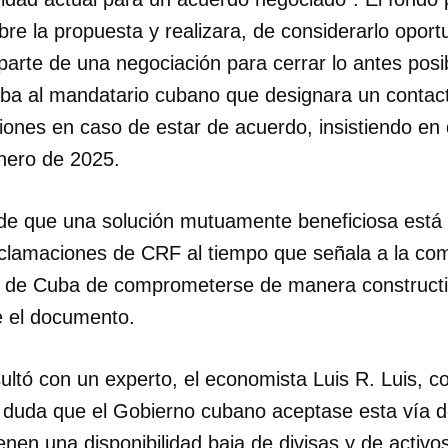
bre la propuesta y realizara, de considerarlo opor
INICIAR SESIÓN
CANCELA
arte de una negociación para cerrar lo antes posib
aba al mandatario cubano que designara un contact
iones en caso de estar de acuerdo, insistiendo en 
enero de 2025.
e que una solución mutuamente beneficiosa está 
eclamaciones de CRF al tiempo que señala a la com
d de Cuba de comprometerse de manera construct
te el documento.
ltó con un experto, el economista Luis R. Luis, c
 duda que el Gobierno cubano aceptase esta vía de
nen una disponibilidad baja de divisas y de activos