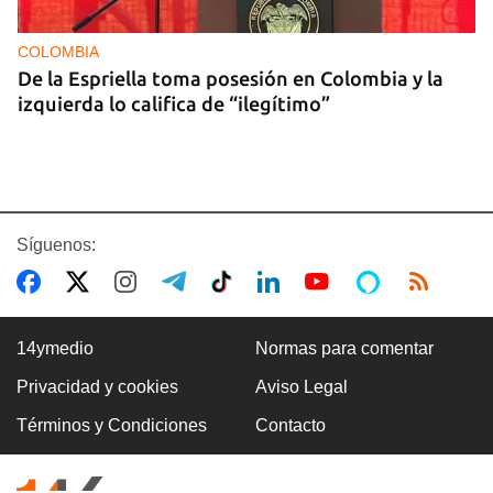
COLOMBIA
De la Espriella toma posesión en Colombia y la
izquierda lo califica de “ilegítimo”
Síguenos:
14ymedio
Normas para comentar
Privacidad y cookies
Aviso Legal
BOXEO
Términos y Condiciones
Contacto
El boxeo masculino cubano se quedó sin títulos
en Santo Domingo