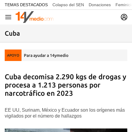
common.go-to-content
TEMAS DESTACADOS
Colapso del SEN
Donaciones
Feminici
Navegación
Cuba
Para ayudar a 14ymedio
APOYO
Cuba decomisa 2.290 kgs de drogas y
procesa a 1.213 personas por
narcotráfico en 2023
EE UU, Surinam, México y Ecuador son los orígenes más
vigilados por el número de hallazgos