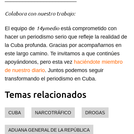
Colabora con nuestro trabajo:
14ymedio
El equipo de
está comprometido con
Guardar como favorito
hacer un periodismo serio que refleje la realidad de
la Cuba profunda. Gracias por acompañarnos en
Para poder guardar como favorito, primero has de
iniciar sesión con tu cuenta de 14ymedio.
este largo camino. Te invitamos a que continúes
apoyándonos, pero esta vez
haciéndote miembro
INICIAR SESIÓN
CANCELAR
de nuestro diario
. Juntos podemos seguir
transformando el periodismo en Cuba.
Temas relacionados
CUBA
NARCOTRÁFICO
DROGAS
ADUANA GENERAL DE LA REPÚBLICA