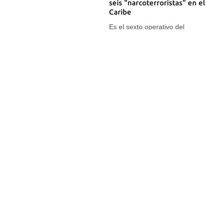
seis "narcoterroristas" en el
Caribe
Es el sexto operativo del
Comando Sur contra
narcolanchas desde septiembre
06 OCT 2025
Trump confirma otro ataque
a un barco con drogas en el
Caribe y sugiere operativos
en tierra
Venezuela alerta a EE UU de un
supuesto plan para poner
"explosivos letales" en su
embajada en Caracas, como
una operación de falsa bandera
20 SEP 2025
Trump afirma que el Ejército