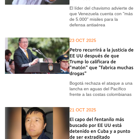
El líder del chavismo advierte de
que Venezuela cuenta con "más
de 5.000" misiles para la
defensa antiaérea
23 OCT 2025
Petro recurrirá a la justicia de
EE UU después de que
Trump lo calificara de
"matón" que "fabrica muchas
drogas"
Bogotá rechaza el ataque a una
lancha en aguas del Pacífico
frente a las costas colombianas
21 OCT 2025
El capo del fentanilo más
buscado por EE UU está
detenido en Cuba y a punto
de ser extraditado