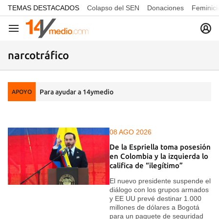
common.go-to-content
TEMAS DESTACADOS
Colapso del SEN
Donaciones
Feminici
Navegación
narcotráfico
Para ayudar a 14ymedio
APOYO
08 AGO 2026
De la Espriella toma posesión
en Colombia y la izquierda lo
califica de “ilegítimo”
El nuevo presidente suspende el
diálogo con los grupos armados
y EE UU prevé destinar 1.000
millones de dólares a Bogotá
para un paquete de seguridad