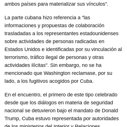
ambos países para materializar sus vínculos".
La parte cubana hizo referencia a "las
informaciones y propuestas de colaboración
trasladadas a los representantes estadounidenses
sobre actividades de personas radicadas en
Estados Unidos e identificadas por su vinculación al
terrorismo, tráfico ilegal de personas y otras
actividades ilícitas". Sin embargo, no se ha
mencionado que Washington reclamase, por su
lado, a los fugitivos acogidos por Cuba.
Guardar como favorito
En el encuentro, el primero de este tipo celebrado
Para poder guardar como favorito, primero has de
desde que los diálogos en materia de seguridad
iniciar sesión con tu cuenta de 14ymedio.
nacional se detuvieron bajo el mandato de Donald
Trump, Cuba estuvo representada por autoridades
INICIAR SESIÓN
CANCELAR
de los ministerios del Interior y Relaciones