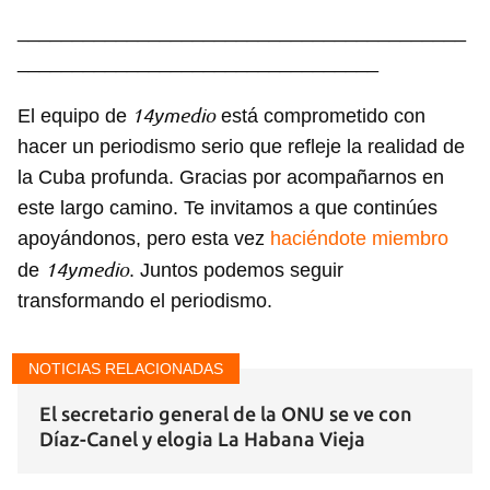
Para poder guardar como favorito, primero has de
iniciar sesión con tu cuenta de 14ymedio.
_________________________________________
_________________________________
INICIAR SESIÓN
CANCELAR
14ymedio
El equipo de
está comprometido con
hacer un periodismo serio que refleje la realidad de
la Cuba profunda. Gracias por acompañarnos en
este largo camino. Te invitamos a que continúes
apoyándonos, pero esta vez
haciéndote miembro
14ymedio
de
. Juntos podemos seguir
transformando el periodismo.
NOTICIAS RELACIONADAS
El secretario general de la ONU se ve con
Díaz-Canel y elogia La Habana Vieja