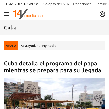
common.go-to-content
TEMAS DESTACADOS
Colapso del SEN
Donaciones
Feminici
Navegación
Cuba
Para ayudar a 14ymedio
APOYO
Cuba detalla el programa del papa
mientras se prepara para su llegada