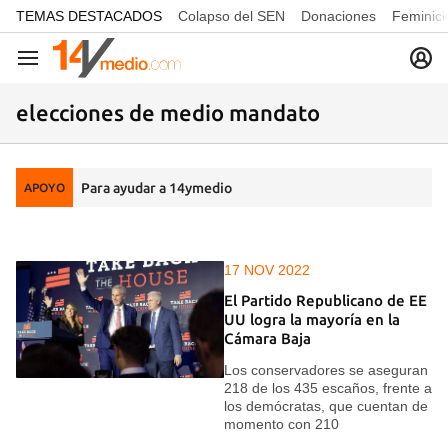
common.go-to-content
TEMAS DESTACADOS
Colapso del SEN
Donaciones
Feminici
Navegación
elecciones de medio mandato
Para ayudar a 14ymedio
APOYO
17 NOV 2022
El Partido Republicano de EE
UU logra la mayoría en la
Cámara Baja
Los conservadores se aseguran
218 de los 435 escaños, frente a
los demócratas, que cuentan de
momento con 210