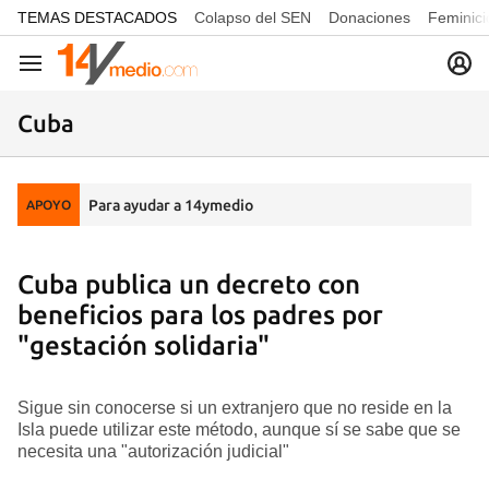
common.go-to-content
TEMAS DESTACADOS
Colapso del SEN
Donaciones
Feminici
Navegación
Cuba
Para ayudar a 14ymedio
APOYO
Cuba publica un decreto con
beneficios para los padres por
"gestación solidaria"
Sigue sin conocerse si un extranjero que no reside en la
Isla puede utilizar este método, aunque sí se sabe que se
necesita una "autorización judicial"