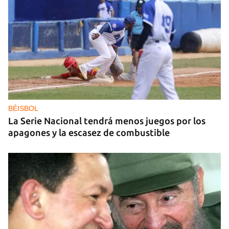
GAS
Los puntos de ProGas vuelven a cerrar en La
Habana tras agotarse las balitas de gas en
dólares
BÉISBOL
La Serie Nacional tendrá menos juegos por los
apagones y la escasez de combustible