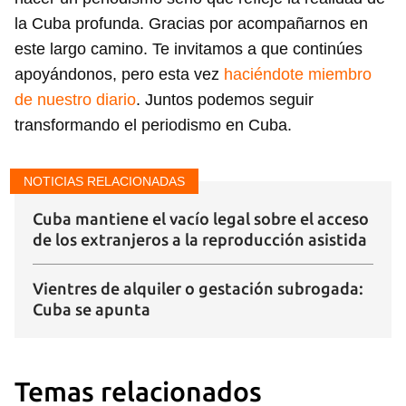
la Cuba profunda. Gracias por acompañarnos en
este largo camino. Te invitamos a que continúes
apoyándonos, pero esta vez
haciéndote miembro
de nuestro diario
. Juntos podemos seguir
transformando el periodismo en Cuba.
NOTICIAS RELACIONADAS
Cuba mantiene el vacío legal sobre el acceso
de los extranjeros a la reproducción asistida
Vientres de alquiler o gestación subrogada:
Cuba se apunta
Guardar como favorito
Para poder guardar como favorito, primero has de
iniciar sesión con tu cuenta de 14ymedio.
Temas relacionados