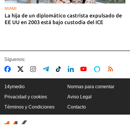
MIAMI
La hija de un diplomático castrista expulsado de
EE UU en 2003 está bajo custodia del ICE
Síguenos:
14ymedio
Normas para comentar
Privacidad y cookies
Aviso Legal
AMÉRICA
Términos y Condiciones
Contacto
Brasil acusa a EE UU de cancelar la visa a su
embajadora para interferir en las elecciones