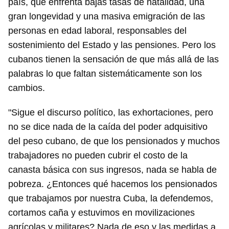
país, que enfrenta bajas tasas de natalidad, una
gran longevidad y una masiva emigración de las
personas en edad laboral, responsables del
sostenimiento del Estado y las pensiones. Pero los
cubanos tienen la sensación de que más allá de las
palabras lo que faltan sistemáticamente son los
Guardar como favorito
cambios.
Para poder guardar como favorito, primero has de
iniciar sesión con tu cuenta de 14ymedio.
"Sigue el discurso político, las exhortaciones, pero
no se dice nada de la caída del poder adquisitivo
INICIAR SESIÓN
CANCELAR
del peso cubano, de que los pensionados y muchos
trabajadores no pueden cubrir el costo de la
canasta básica con sus ingresos, nada se habla de
pobreza. ¿Entonces qué hacemos los pensionados
que trabajamos por nuestra Cuba, la defendemos,
cortamos caña y estuvimos en movilizaciones
agrícolas y militares? Nada de eso y las medidas a