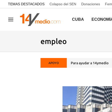
common.go-to-content
TEMAS DESTACADOS
Colapso del SEN
Donaciones
Femi
CUBA
ECONOMÍ
Navegación
empleo
Para ayudar a 14ymedio
APOYO