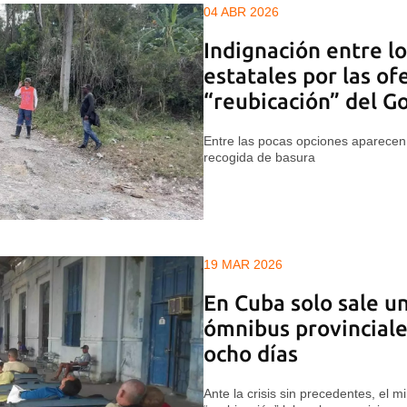
04 ABR 2026
Indignación entre l
estatales por las of
“reubicación” del G
Entre las pocas opciones aparecen 
recogida de basura
19 MAR 2026
En Cuba solo sale un
ómnibus provinciale
ocho días
Ante la crisis sin precedentes, el m