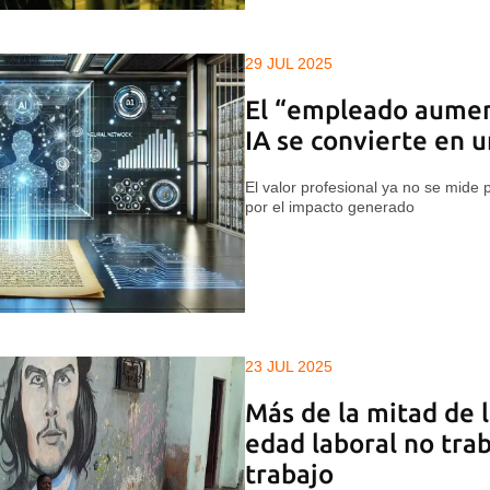
29 JUL 2025
El “empleado aumen
IA se convierte en 
El valor profesional ya no se mide p
por el impacto generado
23 JUL 2025
Más de la mitad de 
edad laboral no trab
trabajo