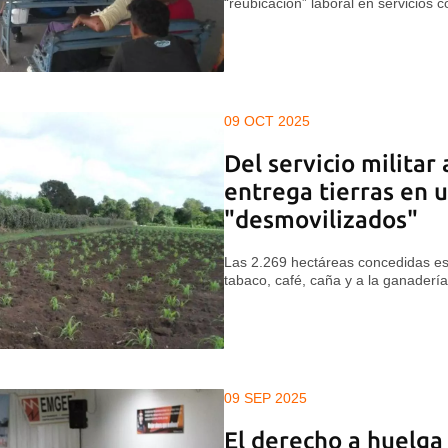
“reubicación” laboral en servicios 
09 OCT 2025
Del servicio milita
entrega tierras en u
"desmovilizados"
Las 2.269 hectáreas concedidas est
tabaco, café, caña y a la ganadería
09 SEP 2025
El derecho a huelga