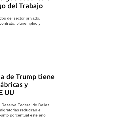
go del Trabajo
dos del sector privado,
 contrato, pluriempleo y
ria de Trump tiene
fábricas y
EE UU
a Reserva Federal de Dallas
migratorias reducirán el
punto porcentual este año