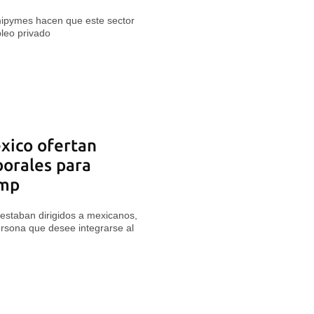
 mipymes hacen que este sector
leo privado
xico ofertan
borales para
ump
estaban dirigidos a mexicanos,
ersona que desee integrarse al