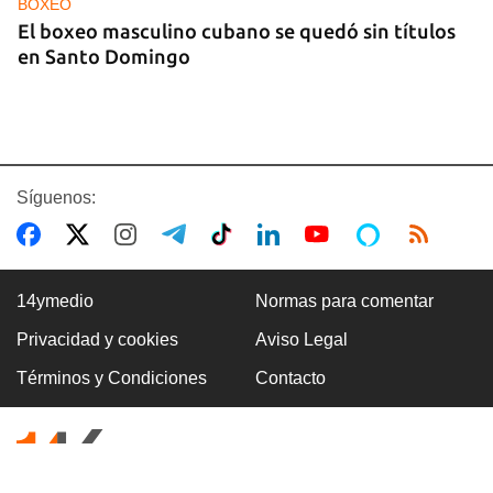
BOXEO
El boxeo masculino cubano se quedó sin títulos
en Santo Domingo
Síguenos:
14ymedio
Normas para comentar
Privacidad y cookies
Aviso Legal
CUBA Y LA NOCHE
Términos y Condiciones
Contacto
La extrema izquierda ya no puede rescatar a La
Habana