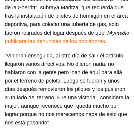
de la Sherritt", subraya Maritza, que recuerda que
tras la instalación de pilotes de hormigón en el área
deportiva, para colocar una tubería de gas, solo
14ymedio
fueron retirados del lugar después de que
publicara las denuncias de los pobladores
.
"Vinieron enseguida, al otro día de salir el artículo
llegaron varios directivos. No dijeron nada, no
hablaron con la gente pero iban de aquí para allá
por el terreno de pelota. Luego se fueron y unos
días después removieron los pilotes y los pusieron
a un lado del terreno. Fue una victoria", considera la
mujer, aunque reconoce que "queda mucho por
Guardar como favorito
lograr porque no nos merecemos nada de esto que
Para poder guardar como favorito, primero has de
nos está pasando".
iniciar sesión con tu cuenta de 14ymedio.