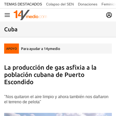
common.go-to-content
TEMAS DESTACADOS
Colapso del SEN
Donaciones
Feminici
Navegación
Cuba
Para ayudar a 14ymedio
APOYO
La producción de gas asfixia a la
población cubana de Puerto
Escondido
"Nos quitaron el aire limpio y ahora también nos dañaron
el terreno de pelota"