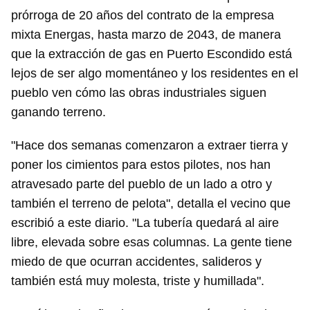
prórroga de 20 años del contrato de la empresa
Para poder guardar como favorito, primero has de
iniciar sesión con tu cuenta de 14ymedio.
mixta Energas, hasta marzo de 2043, de manera
que la extracción de gas en Puerto Escondido está
INICIAR SESIÓN
CANCELAR
lejos de ser algo momentáneo y los residentes en el
pueblo ven cómo las obras industriales siguen
ganando terreno.
"Hace dos semanas comenzaron a extraer tierra y
poner los cimientos para estos pilotes, nos han
atravesado parte del pueblo de un lado a otro y
también el terreno de pelota", detalla el vecino que
escribió a este diario. "La tubería quedará al aire
libre, elevada sobre esas columnas. La gente tiene
miedo de que ocurran accidentes, salideros y
también está muy molesta, triste y humillada".