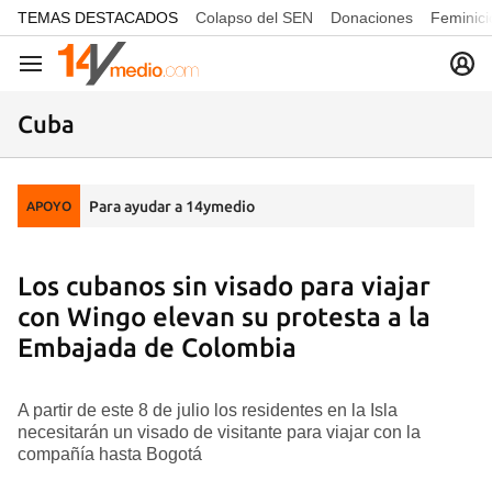
common.go-to-content
TEMAS DESTACADOS
Colapso del SEN
Donaciones
Feminici
Navegación
Cuba
Para ayudar a 14ymedio
APOYO
Los cubanos sin visado para viajar
con Wingo elevan su protesta a la
Embajada de Colombia
A partir de este 8 de julio los residentes en la Isla
necesitarán un visado de visitante para viajar con la
compañía hasta Bogotá