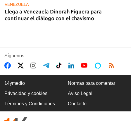
VENEZUELA
Llega a Venezuela Dinorah Figuera para
continuar el diálogo con el chavismo
Síguenos:
14ymedio
Normas para comentar
Privacidad y cookies
Aviso Legal
VILLA CLARA
Términos y Condiciones
Contacto
Dos fallecidos en el derrumbe de un edificio en
ruinas en Villa Clara