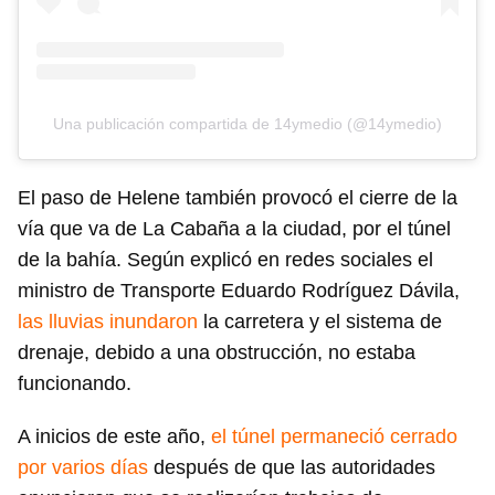
Una publicación compartida de 14ymedio (@14ymedio)
El paso de Helene también provocó el cierre de la
vía que va de La Cabaña a la ciudad, por el túnel
Guardar como favorito
de la bahía. Según explicó en redes sociales el
ministro de Transporte Eduardo Rodríguez Dávila,
Para poder guardar como favorito, primero has de
iniciar sesión con tu cuenta de 14ymedio.
las lluvias inundaron
la carretera y el sistema de
drenaje, debido a una obstrucción, no estaba
INICIAR SESIÓN
CANCELAR
funcionando.
A inicios de este año,
el túnel permaneció cerrado
por varios días
después de que las autoridades