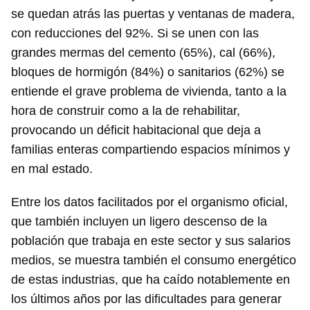
Guardar como favorito
se quedan atrás las puertas y ventanas de madera,
con reducciones del 92%. Si se unen con las
Para poder guardar como favorito, primero has de
iniciar sesión con tu cuenta de 14ymedio.
grandes mermas del cemento (65%), cal (66%),
bloques de hormigón (84%) o sanitarios (62%) se
INICIAR SESIÓN
CANCELAR
entiende el grave problema de vivienda, tanto a la
hora de construir como a la de rehabilitar,
provocando un déficit habitacional que deja a
familias enteras compartiendo espacios mínimos y
en mal estado.
Entre los datos facilitados por el organismo oficial,
que también incluyen un ligero descenso de la
población que trabaja en este sector y sus salarios
medios, se muestra también el consumo energético
de estas industrias, que ha caído notablemente en
los últimos años por las dificultades para generar