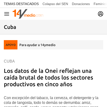
common.go-to-content
TEMAS DESTACADOS
Colapso del SEN
Donaciones
Feminici
Navegación
Cuba
Para ayudar a 14ymedio
APOYO
CUBA
Los datos de la Onei reflejan una
caída brutal de todos los sectores
productivos en cinco años
Con excepción del tabaco, la cerveza, el detergente y la
cola de langosta, todo lo demás se derrumba: arroz,