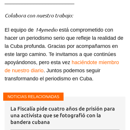
________________________
Colabora con nuestro trabajo:
14ymedio
El equipo de
está comprometido con
hacer un periodismo serio que refleje la realidad de
la Cuba profunda. Gracias por acompañarnos en
este largo camino. Te invitamos a que continúes
apoyándonos, pero esta vez
haciéndote miembro
de nuestro diario
. Juntos podemos seguir
transformando el periodismo en Cuba.
Guardar como favorito
NOTICIAS RELACIONADAS
Para poder guardar como favorito, primero has de
La Fiscalía pide cuatro años de prisión para
iniciar sesión con tu cuenta de 14ymedio.
una activista que se fotografió con la
bandera cubana
INICIAR SESIÓN
CANCELAR