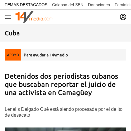
common.go-to-content
TEMAS DESTACADOS
Colapso del SEN
Donaciones
Feminici
Navegación
Cuba
Para ayudar a 14ymedio
APOYO
Detenidos dos periodistas cubanos
que buscaban reportar el juicio de
una activista en Camagüey
Lenelis Delgado Cué está siendo procesada por el delito
de desacato