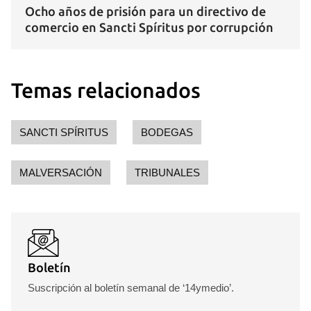
Ocho años de prisión para un directivo de
comercio en Sancti Spíritus por corrupción
Temas relacionados
SANCTI SPÍRITUS
BODEGAS
MALVERSACIÓN
TRIBUNALES
Guardar como favorito
Para poder guardar como favorito, primero has de
iniciar sesión con tu cuenta de 14ymedio.
INICIAR SESIÓN
CANCELAR
Boletín
Suscripción al boletín semanal de ‘14ymedio’.