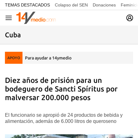
common.go-to-content
TEMAS DESTACADOS
Colapso del SEN
Donaciones
Feminici
Navegación
Cuba
Para ayudar a 14ymedio
APOYO
Diez años de prisión para un
bodeguero de Sancti Spíritus por
malversar 200.000 pesos
El funcionario se apropió de 24 productos de bebida y
alimentación, además de 6.000 litros de queroseno