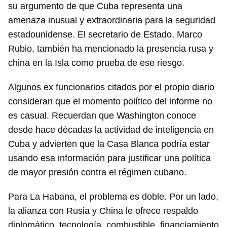
su argumento de que Cuba representa una
amenaza inusual y extraordinaria para la seguridad
estadounidense. El secretario de Estado, Marco
Rubio, también ha mencionado la presencia rusa y
china en la Isla como prueba de ese riesgo.
Algunos ex funcionarios citados por el propio diario
consideran que el momento político del informe no
es casual. Recuerdan que Washington conoce
desde hace décadas la actividad de inteligencia en
Guardar como favorito
Cuba y advierten que la Casa Blanca podría estar
Para poder guardar como favorito, primero has de
usando esa información para justificar una política
iniciar sesión con tu cuenta de 14ymedio.
de mayor presión contra el régimen cubano.
INICIAR SESIÓN
CANCELAR
Para La Habana, el problema es doble. Por un lado,
la alianza con Rusia y China le ofrece respaldo
diplomático, tecnología, combustible, financiamiento