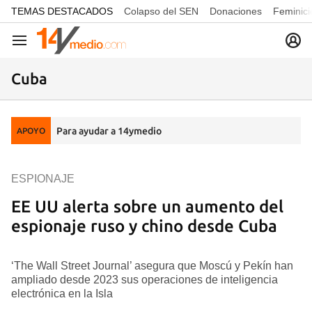
common.go-to-content
TEMAS DESTACADOS
Colapso del SEN
Donaciones
Feminici
Navegación
Cuba
Para ayudar a 14ymedio
APOYO
ESPIONAJE
EE UU alerta sobre un aumento del
espionaje ruso y chino desde Cuba
‘The Wall Street Journal’ asegura que Moscú y Pekín han
ampliado desde 2023 sus operaciones de inteligencia
electrónica en la Isla