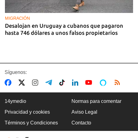
MIGRACIÓN
Desalojan en Uruguay a cubanos que pagaron
hasta 746 dólares a unos falsos propietarios
Síguenos:
14ymedio
Normas para comentar
Privacidad y cookies
Aviso Legal
COLOMBIA
Términos y Condiciones
Contacto
Desactivan autobús bomba en carretera cercana
a Cali, donde será investido De la Espriella