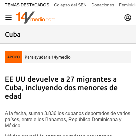
common.go-to-content
TEMAS DESTACADOS
Colapso del SEN
Donaciones
Feminici
Navegación
Cuba
Para ayudar a 14ymedio
APOYO
EE UU devuelve a 27 migrantes a
Cuba, incluyendo dos menores de
edad
A la fecha, suman 3.836 los cubanos deportados de varios
países, entre ellos Bahamas, República Dominicana y
México