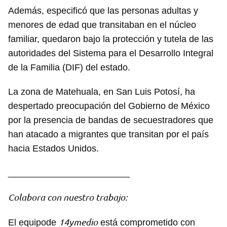
Además, especificó que las personas adultas y
menores de edad que transitaban en el núcleo
familiar, quedaron bajo la protección y tutela de las
autoridades del Sistema para el Desarrollo Integral
de la Familia (DIF) del estado.
Guardar como favorito
La zona de Matehuala, en San Luis Potosí, ha
Para poder guardar como favorito, primero has de
despertado preocupación del Gobierno de México
iniciar sesión con tu cuenta de 14ymedio.
por la presencia de bandas de secuestradores que
han atacado a migrantes que transitan por el país
INICIAR SESIÓN
CANCELAR
hacia Estados Unidos.
________________________
Colabora con nuestro trabajo:
14ymedio
El equipode
está comprometido con