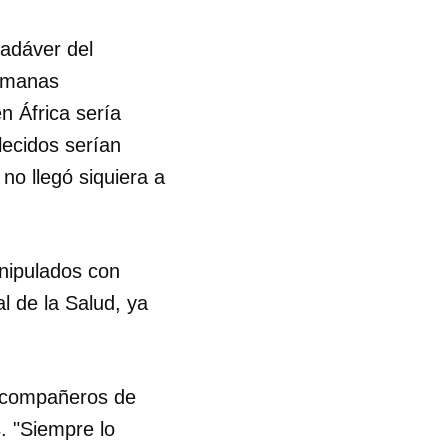
cadáver del
semanas
n África sería
lecidos serían
no llegó siquiera a
anipulados con
l de la Salud, ya
n compañeros de
. "Siempre lo