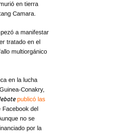
urió en tierra
ntang Camara.
mpezó a manifestar
r tratado en el
fallo multiorgánico
ca en la lucha
y Guinea-Conakry,
ebate
publicó las
 tu
e Facebook del
 Aunque no se
R
inanciado por la