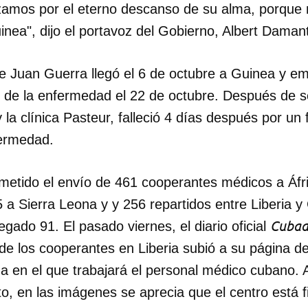
amos por el eterno descanso de su alma, porque m
nea", dijo el portavoz del Gobierno, Albert Dama
e Juan Guerra llegó el 6 de octubre a Guinea y e
s de la enfermedad el 22 de octubre. Después de se
 la clínica Pasteur, falleció 4 días después por un 
fermedad.
etido el envío de 461 cooperantes médicos a Áfri
5 a Sierra Leona y y 256 repartidos entre Liberia 
dar como favorito
Cubad
egado 91. El pasado viernes, el diario oficial
 poder guardar como favorito, primero has de iniciar sesión con
ta de 14ymedio.
de los cooperantes en Liberia subió a su página d
a en el que trabajará el personal médico cubano.
INICIAR SESIÓN
CANCELA
o, en las imágenes se aprecia que el centro está f