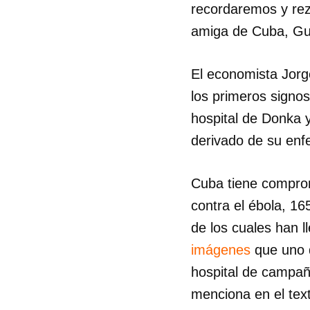
recordaremos y rez
amiga de Cuba, Gui
El economista Jorg
los primeros signo
hospital de Donka y
derivado de su en
Cuba tiene comprom
contra el ébola, 16
Guar
de los cuales han ll
Para
cuen
imágenes
que uno 
hospital de campañ
menciona en el text