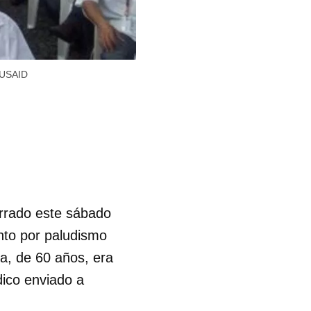
a USAID
rrado este sábado
ento por paludismo
a, de 60 años, era
ico enviado a