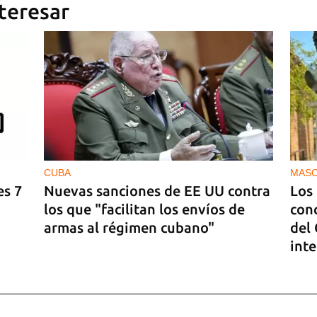
teresar
CUBA
MAS
es 7
Nuevas sanciones de EE UU contra
Los
los que "facilitan los envíos de
conc
armas al régimen cubano"
del
int