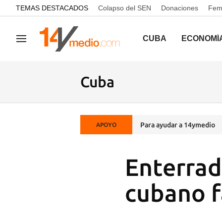
common.go-to-content
TEMAS DESTACADOS
Colapso del SEN
Donaciones
Femi
CUBA
ECONOMÍ
Navegación
Cuba
Para ayudar a 14ymedio
APOYO
Enterrad
cubano f