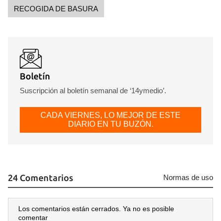
RECOGIDA DE BASURA
Boletín
Suscripción al boletín semanal de ‘14ymedio’.
CADA VIERNES, LO MEJOR DE ESTE
DIARIO EN TU BUZÓN.
24 Comentarios
Guardar como favorito
Normas de uso
Para poder guardar como favorito, primero has de
iniciar sesión con tu cuenta de 14ymedio.
Los comentarios están cerrados. Ya no es posible
comentar