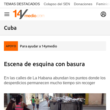
common.go-to-content
TEMAS DESTACADOS
Colapso del SEN
Donaciones
Feminici
Navegación
Cuba
Para ayudar a 14ymedio
APOYO
Escena de esquina con basura
En las calles de La Habana abundan los puntos donde los
desperdicios permanecen mucho tiempo sin recoger