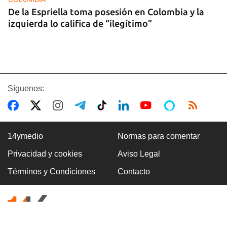
De la Espriella toma posesión en Colombia y la
izquierda lo califica de “ilegítimo”
Síguenos:
14ymedio
Normas para comentar
Privacidad y cookies
Aviso Legal
BOXEO
Términos y Condiciones
Contacto
El boxeo masculino cubano se quedó sin títulos
en Santo Domingo