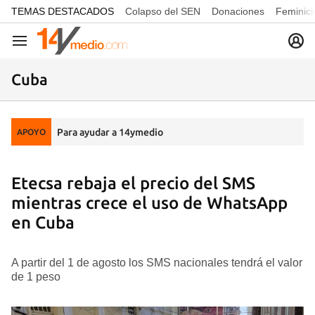
common.go-to-content
TEMAS DESTACADOS
Colapso del SEN
Donaciones
Feminici
Navegación
Cuba
Para ayudar a 14ymedio
APOYO
Etecsa rebaja el precio del SMS
mientras crece el uso de WhatsApp
en Cuba
A partir del 1 de agosto los SMS nacionales tendrá el valor
de 1 peso