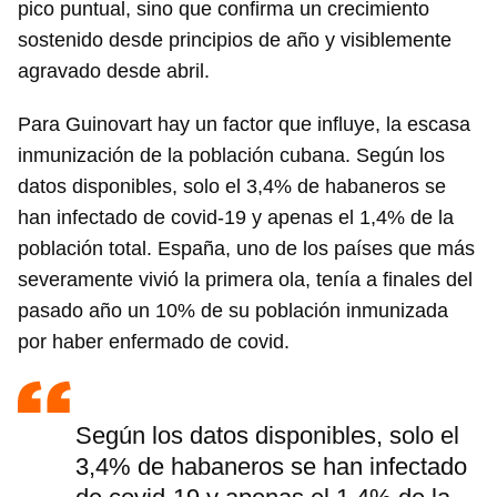
pico puntual, sino que confirma un crecimiento
sostenido desde principios de año y visiblemente
agravado desde abril.
Para Guinovart hay un factor que influye, la escasa
inmunización de la población cubana. Según los
datos disponibles, solo el 3,4% de habaneros se
han infectado de covid-19 y apenas el 1,4% de la
población total. España, uno de los países que más
Guardar como favorito
severamente vivió la primera ola, tenía a finales del
Para poder guardar como favorito, primero has de
pasado año un 10% de su población inmunizada
iniciar sesión con tu cuenta de 14ymedio.
por haber enfermado de covid.
INICIAR SESIÓN
CANCELAR
Según los datos disponibles, solo el
3,4% de habaneros se han infectado