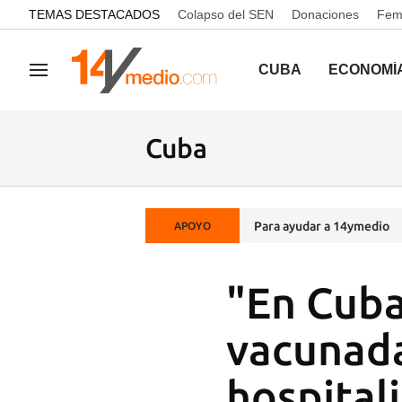
common.go-to-content
TEMAS DESTACADOS
Colapso del SEN
Donaciones
Femi
CUBA
ECONOMÍ
Navegación
Cuba
Para ayudar a 14ymedio
APOYO
"En Cuba
vacunada
hospital