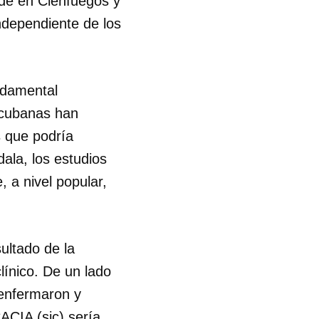
de en Cienfuegos y
ndependiente de los
ndamental
s cubanas han
s que podría
ala, los estudios
 a nivel popular,
ultado de la
clínico. De un lado
 enfermaron y
ACIA (sic) sería