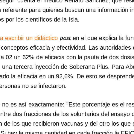
según cuenta el médico Renato Sánchez, que resi
n referente para quienes buscan una información i
 por los científicos de la Isla.
post
a escribir un didáctico
en el que explica la fu
s conceptos eficacia y efectividad. Las autoridade
na 02 un 62% de eficacia con la pauta de dos dosi
 una tercera inyección de Soberana Plus. Para Abd
ado la eficacia en un 92,6%. De esto se desprende,
ersonas no se infectaron.
 no es así exactamente: "Este porcentaje es el res
 entre dos fracciones de los voluntarios del ensayo 
 de los que recibieron vacunas y del otro los que
 Si hay la misma cantidad en cada fracción la EFIC