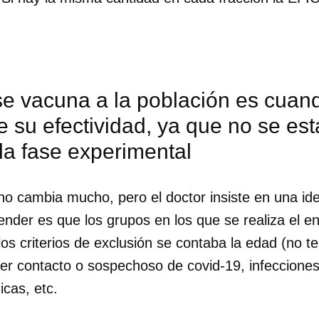
e vacuna a la población es cuan
 su efectividad, ya que no se está
la fase experimental
no cambia mucho, pero el doctor insiste en una ide
nder es que los grupos en los que se realiza el en
los criterios de exclusión se contaba la edad (no 
er contacto o sospechoso de covid-19, infecciones
dar como favorito
cas, etc.
 poder guardar como favorito, primero has de iniciar sesión con
ta de 14ymedio.