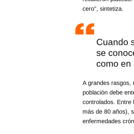
cero", sintetiza.
Cuando s
se conoce
como en 
A grandes rasgos, 
población debe ente
controlados. Entre 
más de 80 años), s
Guar
enfermedades cróni
Para
cuen