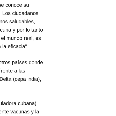
se conoce su
R
l. Los ciudadanos
nos saludables,
cuna y por lo tanto
 el mundo real, es
la eficacia".
 otros países donde
rente a las
Delta (cepa india),
guladora cubana)
ente vacunas y la