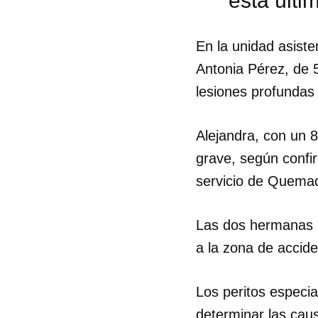
esta últi
En la unidad asist
Antonia Pérez, de 5
lesiones profundas
Alejandra, con un 
grave, según confi
servicio de Quemad
Las dos hermanas pa
a la zona de accid
Guar
Los peritos especial
Para
cuen
determinar las caus