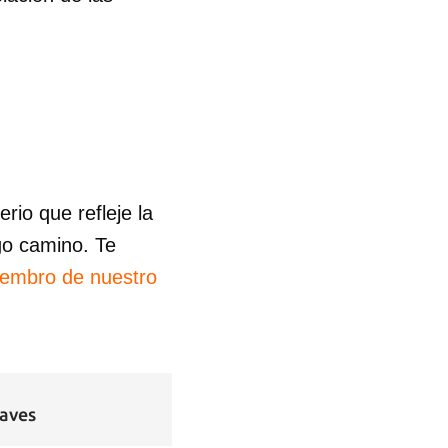
R
io que refleje la
go camino. Te
iembro de nuestro
raves