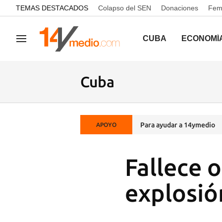
common.go-to-content
TEMAS DESTACADOS
Colapso del SEN
Donaciones
Femi
CUBA
ECONOMÍ
Navegación
Cuba
Para ayudar a 14ymedio
APOYO
Fallece o
explosi