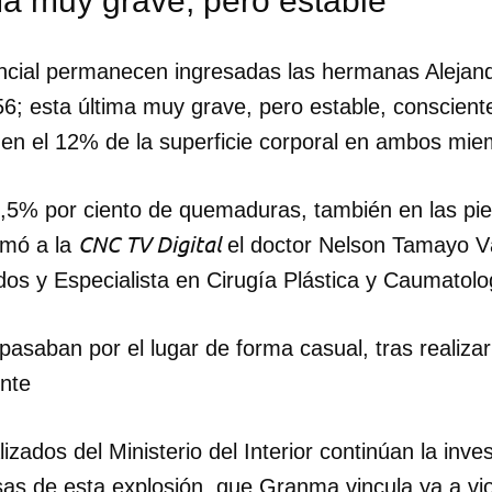
ma muy grave, pero estable
encial permanecen ingresadas las hermanas Alejand
6; esta última muy grave, pero estable, conscient
 en el 12% de la superficie corporal en ambos miem
8,5% por ciento de quemaduras, también en las pie
CNC TV Digital
rmó a la
el doctor Nelson Tamayo V
os y Especialista en Cirugía Plástica y Caumatolo
saban por el lugar de forma casual, tras realizar
ente
dar como favorito
izados del Ministerio del Interior continúan la inve
 poder guardar como favorito, primero has de iniciar sesión con
ta de 14ymedio.
as de esta explosión, que Granma vincula ya a vio