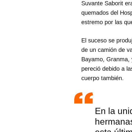
Suvante Saborit era
quemados del Hospi
estremo por las q
El suceso se produj
de un camión de va
Bayamo, Granma, y 
pereció debido a l
cuerpo también.
En la uni
hermanas 