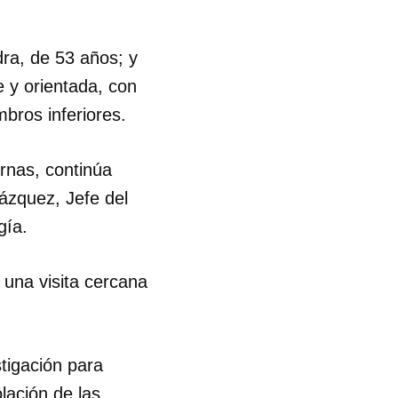
ra, de 53 años; y
e y orientada, con
bros inferiores.
rnas, continúa
ázquez, Jefe del
gía.
 una visita cercana
stigación para
 tu
lación de las