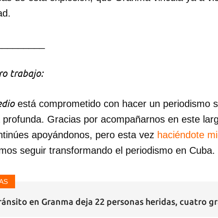
ad.
INICIAR SESIÓN
CANCELA
_________
o trabajo:
dio
está comprometido con hacer un periodismo ser
a profunda. Gracias por acompañarnos en este lar
ntinúes apoyándonos, pero esta vez
haciéndote m
mos seguir transformando el periodismo en Cuba.
AS
ránsito en Granma deja 22 personas heridas, cuatro g