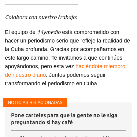
________________________
Colabora con nuestro trabajo:
Guardar como favorito
14ymedio
El equipo de
está comprometido con
Para poder guardar como favorito, primero has de
hacer un periodismo serio que refleje la realidad de
iniciar sesión con tu cuenta de 14ymedio.
la Cuba profunda. Gracias por acompañarnos en
este largo camino. Te invitamos a que continúes
INICIAR SESIÓN
CANCELAR
apoyándonos, pero esta vez
haciéndote miembro
de nuestro diario
. Juntos podemos seguir
transformando el periodismo en Cuba.
NOTICIAS RELACIONADAS
Pone carteles para que la gente no le siga
preguntando si hay café