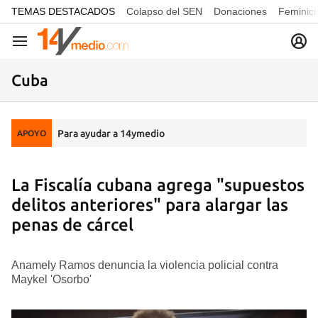
common.go-to-content
TEMAS DESTACADOS
Colapso del SEN
Donaciones
Feminici
Navegación
Cuba
Para ayudar a 14ymedio
APOYO
La Fiscalía cubana agrega "supuestos
delitos anteriores" para alargar las
penas de cárcel
Anamely Ramos denuncia la violencia policial contra
Maykel 'Osorbo'