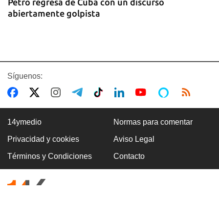
Petro regresa de Cuba con un discurso
abiertamente golpista
Síguenos:
14ymedio
Normas para comentar
Privacidad y cookies
Aviso Legal
14YMEDIO
Términos y Condiciones
Contacto
Edición impresa del 7 de agosto de 2026