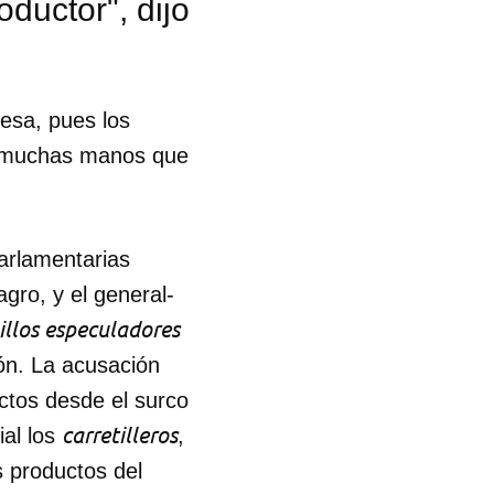
ductor", dijo
esa, pues los
muchas manos que
arlamentarias
gro, y el general-
illos especuladores
ión. La acusación
uctos desde el surco
carretilleros
ial los
,
 tu
s productos del