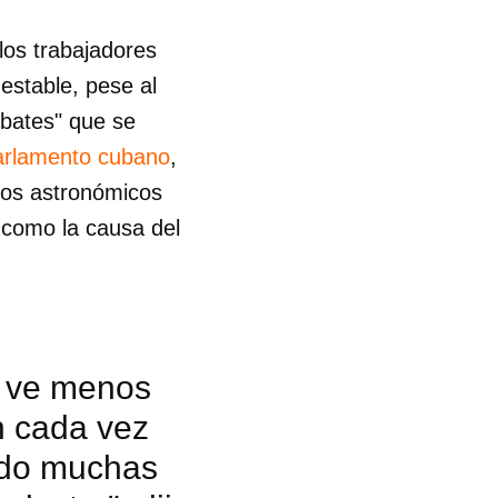
los trabajadores
estable, pese al
ebates" que se
parlamento cubano
,
los astronómicos
s como la causa del
e ve menos
n cada vez
ndo muchas