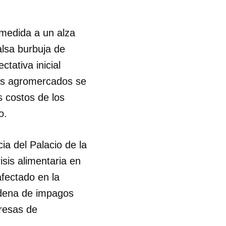
 medida a un alza
alsa burbuja de
tativa inicial
los agromercados se
s costos de los
o.
ia del Palacio de la
sis alimentaria en
fectado en la
cadena de impagos
presas de