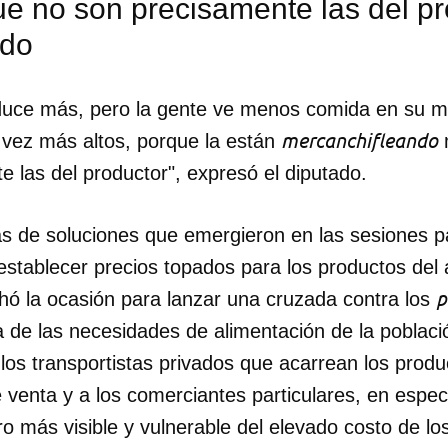
 no son precisamente las del pro
ado
oduce más, pero la gente ve menos comida en su m
mercanchifleando
 vez más altos, porque la están
 las del productor", expresó el diputado.
as de soluciones que emergieron en las sesiones p
establecer precios topados para los productos del a
p
hó la ocasión para lanzar una cruzada contra los
la de las necesidades de alimentación de la poblac
 los transportistas privados que acarrean los prod
dar como favorito
 venta y a los comerciantes particulares, en espec
 poder guardar como favorito, primero has de iniciar sesión con
ro más visible y vulnerable del elevado costo de lo
ta de 14ymedio.