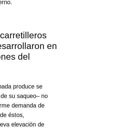
erno.
arretilleros
esarrollaron en
ones del
nada produce se
o de su saqueo– no
enorme demanda de
 de éstos,
eva elevación de