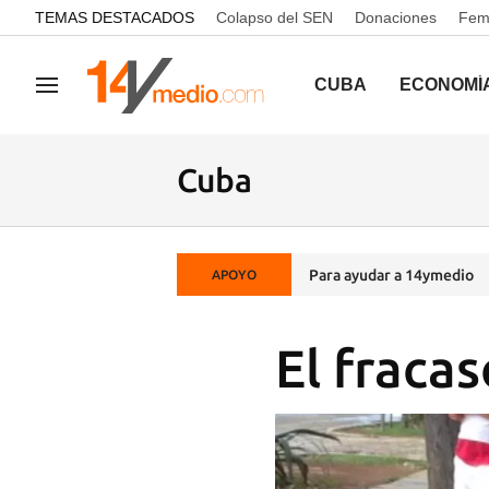
common.go-to-content
TEMAS DESTACADOS
Colapso del SEN
Donaciones
Femi
CUBA
ECONOMÍ
Navegación
Cuba
Para ayudar a 14ymedio
APOYO
El fraca