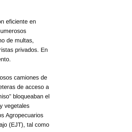
R
n eficiente en
 numerosos
no de multas,
istas privados. En
nto.
erosos camiones de
reteras de acceso a
miso" bloqueaban el
 y vegetales
os Agropecuarios
ajo (EJT), tal como