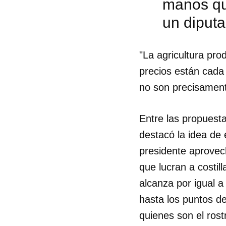
manos que
un diput
"La agricultura pr
precios están cada
no son precisamente
Entre las propuest
destacó la idea de 
presidente aprovec
que lucran a costil
alcanza por igual a
Guar
hasta los puntos de
Para
quienes son el rost
cuen