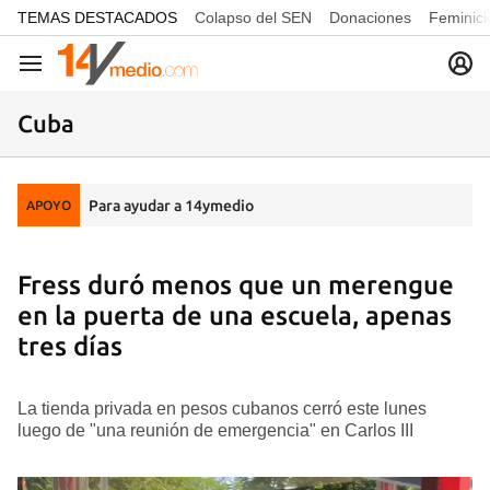
common.go-to-content
TEMAS DESTACADOS
Colapso del SEN
Donaciones
Feminici
Navegación
Cuba
Para ayudar a 14ymedio
APOYO
Fress duró menos que un merengue
en la puerta de una escuela, apenas
tres días
La tienda privada en pesos cubanos cerró este lunes
luego de "una reunión de emergencia" en Carlos III