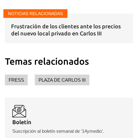
NOTICIAS RELACIONADAS
Guardar como favorito
Para poder guardar como favorito, primero has de
Frustración de los clientes ante los precios
iniciar sesión con tu cuenta de 14ymedio.
del nuevo local privado en Carlos III
INICIAR SESIÓN
CANCELAR
Temas relacionados
FRESS
PLAZA DE CARLOS III
Boletín
Suscripción al boletín semanal de ‘14ymedio’.