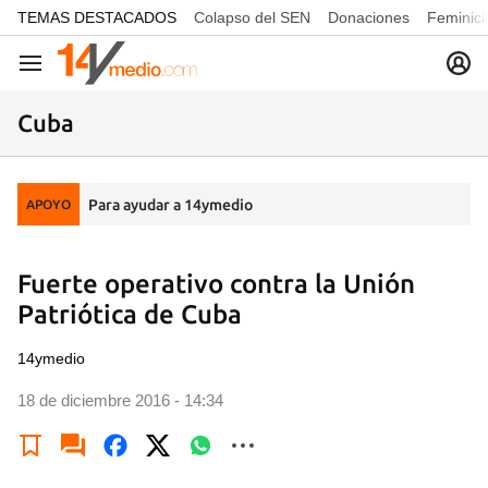
common.go-to-content
TEMAS DESTACADOS
Colapso del SEN
Donaciones
Feminici
Navegación
Cuba
Para ayudar a 14ymedio
APOYO
Fuerte operativo contra la Unión
Patriótica de Cuba
14ymedio
18 de diciembre 2016 - 14:34