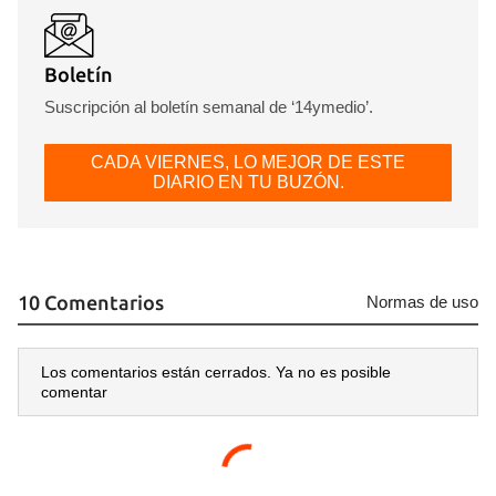
Boletín
Guardar como favorito
Suscripción al boletín semanal de ‘14ymedio’.
Para poder guardar como favorito, primero has de
CADA VIERNES, LO MEJOR DE ESTE
iniciar sesión con tu cuenta de 14ymedio.
DIARIO EN TU BUZÓN.
INICIAR SESIÓN
CANCELAR
10 Comentarios
Normas de uso
Los comentarios están cerrados. Ya no es posible
comentar