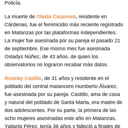
Policía.
La muerte de
Olaida Casanova
, residente en
Cárdenas, fue el feminicidio más reciente registrado
Guardar como favorito
en Matanzas por las plataformas independientes.
Para poder guardar como favorito, primero has de
La mujer fue asesinada por su pareja el pasado 21
iniciar sesión con tu cuenta de 14ymedio.
de septiembre. Ese mismo mes fue asesinada
Osladys Núñez, de 43 años, de quien los
INICIAR SESIÓN
CANCELAR
observatorios no lograron recabar más datos.
Ruselay Castillo
, de 31 años y residente en el
poblado del central matancero Humberto Álvarez,
fue asesinada por su pareja. Castillo, ama de casa
y natural del poblado de Santa Marta, era madre de
dos adolescentes. Por su parte, la primera de las
ocho mujeres asesinadas este año en Matanzas,
Yailanis Pérez, tenía 36 años y falleció a finales de