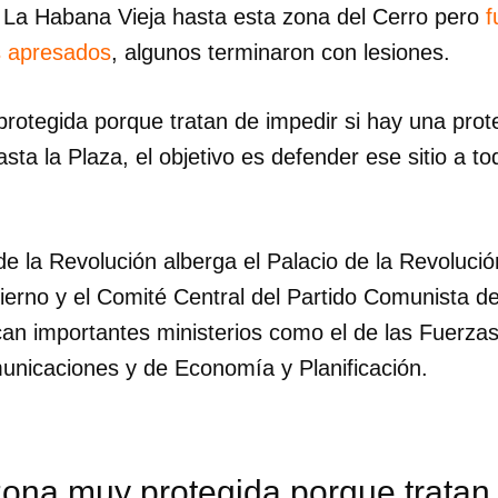
e La Habana Vieja hasta esta zona del Cerro pero
f
s apresados
, algunos terminaron con lesiones.
rotegida porque tratan de impedir si hay una prote
sta la Plaza, el objetivo es defender ese sitio a to
e la Revolución alberga el Palacio de la Revolució
ierno y el Comité Central del Partido Comunista d
can importantes ministerios como el de las Fuerzas
municaciones y de Economía y Planificación.
dar como favorito
 poder guardar como favorito, primero has de iniciar sesión con
ona muy protegida porque tratan 
ta de 14ymedio.