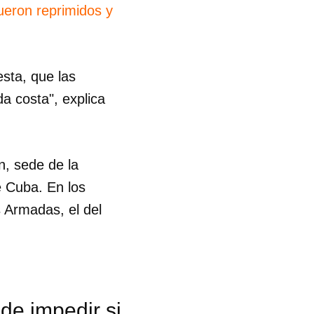
ueron reprimidos y
sta, que las
da costa", explica
n, sede de la
e Cuba. En los
 Armadas, el del
 tu
de impedir si