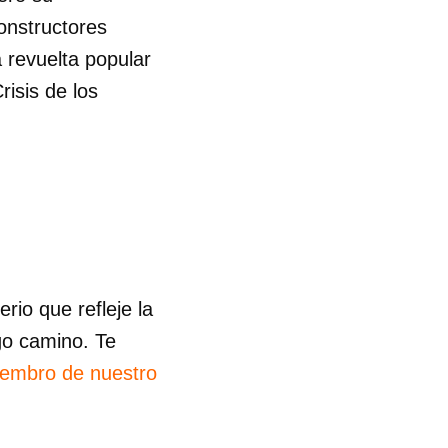
onstructores
 revuelta popular
isis de los
io que refleje la
go camino. Te
iembro de nuestro