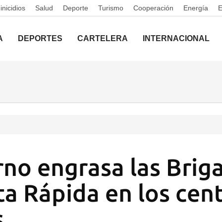
nicidios
Salud
Deporte
Turismo
Cooperación
Energía
A
DEPORTES
CARTELERA
INTERNACIONAL
rno engrasa las Brig
a Rápida en los cen
s