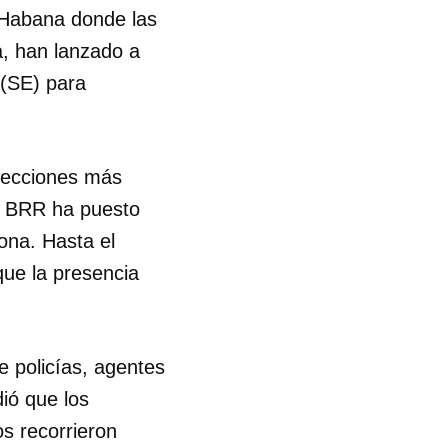
 Habana donde las
a, han lanzado a
 (SE) para
rsecciones más
as BRR ha puesto
ona. Hasta el
que la presencia
e policías, agentes
dió que los
os recorrieron