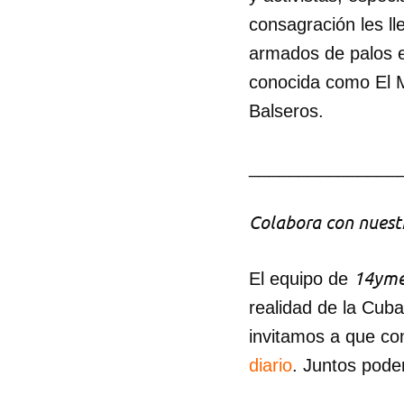
consagración les ll
armados de palos en
conocida como El M
Balseros.
_______________
Colabora con nuestr
14yme
El equipo de
realidad de la Cub
invitamos a que co
diario
. Juntos pode