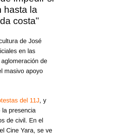
 hasta la
R
oda costa"
cultura de José
ciales en las
a aglomeración de
el masivo apoyo
otestas del 11J
, y
 la presencia
 de civil. En el
el Cine Yara, se ve