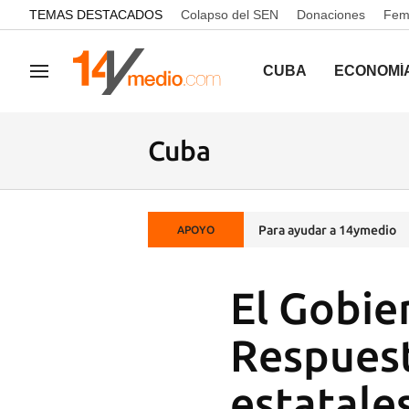
common.go-to-content
TEMAS DESTACADOS
Colapso del SEN
Donaciones
Femi
CUBA
ECONOMÍ
Navegación
Cuba
Para ayudar a 14ymedio
APOYO
El Gobie
Respuest
estatale