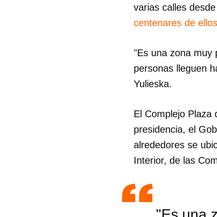
varias calles desd
centenares de ello
"Es una zona muy p
personas lleguen ha
Yulieska.
El Complejo Plaza d
presidencia, el Gob
alrededores se ubi
Interior, de las Co
Guar
Para
"Es una z
cuen