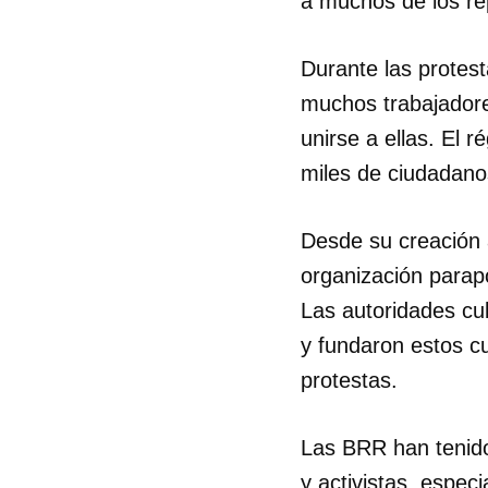
a muchos de los re
Durante las protest
muchos trabajadores
unirse a ellas. El 
miles de ciudadano
Desde su creación 
organización parapo
Las autoridades cu
y fundaron estos cu
protestas.
Las BRR han tenido 
y activistas, espe