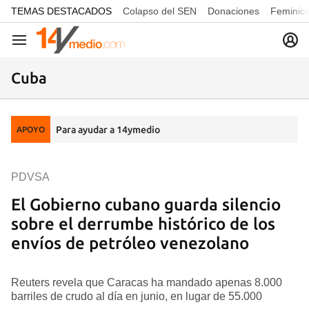
common.go-to-content
TEMAS DESTACADOS
Colapso del SEN
Donaciones
Feminici
Navegación
Cuba
Para ayudar a 14ymedio
APOYO
PDVSA
El Gobierno cubano guarda silencio
sobre el derrumbe histórico de los
envíos de petróleo venezolano
Reuters revela que Caracas ha mandado apenas 8.000
barriles de crudo al día en junio, en lugar de 55.000