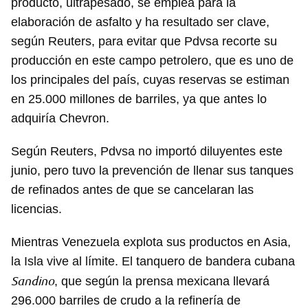
producto, ultrapesado, se emplea para la
elaboración de asfalto y ha resultado ser clave,
según Reuters, para evitar que Pdvsa recorte su
producción en este campo petrolero, que es uno de
los principales del país, cuyas reservas se estiman
en 25.000 millones de barriles, ya que antes lo
adquiría Chevron.
Según Reuters, Pdvsa no importó diluyentes este
junio, pero tuvo la prevención de llenar sus tanques
Guardar como favorito
de refinados antes de que se cancelaran las
Para poder guardar como favorito, primero has de
licencias.
iniciar sesión con tu cuenta de 14ymedio.
Mientras Venezuela explota sus productos en Asia,
INICIAR SESIÓN
CANCELAR
la Isla vive al límite. El tanquero de bandera cubana
Sandino
, que según la prensa mexicana llevará
296.000 barriles de crudo a la refinería de