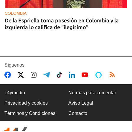
COLOMBIA
De la Espriella toma posesión en Colombia y la
izquierda lo califica de “ilegítimo”
Síguenos:
14ymedio
Normas para comentar
Privacidad y cookies
Aviso Legal
BOXEO
Términos y Condiciones
Contacto
El boxeo masculino cubano se quedó sin títulos
en Santo Domingo