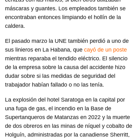
máscaras y guantes. Los empleados también se
encontraban entonces limpiando el hollín de la
caldera.
El pasado marzo la UNE también perdió a uno de
sus linieros en La Habana, que
cayó de un poste
mientras reparaba el tendido eléctrico. El silencio
de la empresa sobre la causa del accidente hizo
dudar sobre si las medidas de seguridad del
trabajador habían fallado o no las tenía.
La explosión del hotel Saratoga en la capital por
una fuga de gas, el incendio en la Base de
Supertanqueros de Matanzas en 2022 y la muerte
Guardar como favorito
de dos obreros en las minas de níquel y cobalto de
Para poder guardar como favorito, primero has de
Holguín, administradas por la canadiense Sherritt,
iniciar sesión con tu cuenta de 14ymedio.