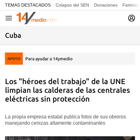
common.go-to-content
TEMAS DESTACADOS
Colapso del SEN
Donaciones
Feminici
Navegación
Cuba
Para ayudar a 14ymedio
APOYO
Los "héroes del trabajo" de la UNE
limpian las calderas de las centrales
eléctricas sin protección
La propia empresa estatal publica fotos de sus obreros
manejando cenizas altamente contaminantes