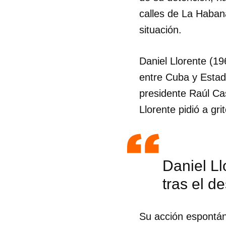
calles de La Haban
situación.
Daniel Llorente (19
entre Cuba y Estad
presidente Raúl Cas
Llorente pidió a gri
Daniel Ll
tras el d
Guar
Para
Su acción espontán
cuen