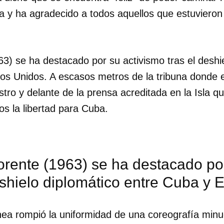
a y ha agradecido a todos aquellos que estuvieron
63) se ha destacado por su activismo tras el deshi
os Unidos. A escasos metros de la tribuna donde 
tro y delante de la prensa acreditada en la Isla qu
tos la libertad para Cuba.
orente (1963) se ha destacado po
eshielo diplomático entre Cuba y
dar como favorito
 poder guardar como favorito, primero has de iniciar sesión con
ea rompió la uniformidad de una coreografía min
ta de 14ymedio.