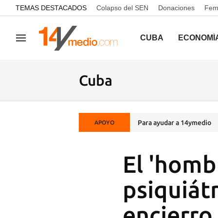
common.go-to-content
TEMAS DESTACADOS
Colapso del SEN
Donaciones
Femi
CUBA
ECONOMÍ
Navegación
Cuba
Para ayudar a 14ymedio
APOYO
El 'homb
psiquiát
encierro