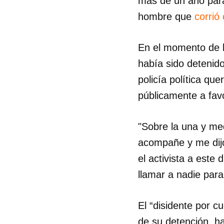
más de un año para 
hombre que
corrió
En el momento de la
había sido detenido
policía política qu
públicamente a favo
"Sobre la una y med
acompañe y me dijo
el activista a este
llamar a nadie par
El “disidente por c
de su detención, h