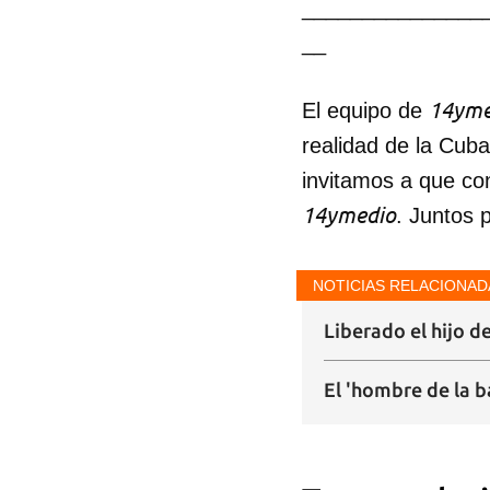
_______________
__
14yme
El equipo de
realidad de la Cub
invitamos a que co
14ymedio
. Juntos 
NOTICIAS RELACIONAD
Liberado el hijo d
El 'hombre de la b