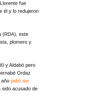
Llorente fue
 él y lo redujeron
R
a (RDA), este
ista, plomero y
00 y Aldabó pero
 Bernabé Ordaz
o año
pidió ser
a sido acusado de