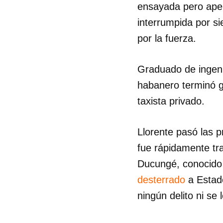
ensayada pero apen
interrumpida por si
por la fuerza.
Graduado de ingeni
habanero terminó ga
taxista privado.
Llorente pasó las 
fue rápidamente tr
Ducungé, conocido
desterrado
a Estado
ningún delito ni se 