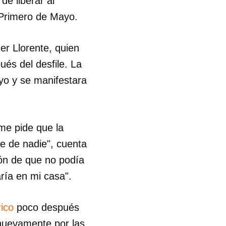
de liberar al
 Primero de Mayo.
er Llorente, quien
ués del desfile. La
ayo y se manifestara
 me pide que la
e de nadie", cuenta
ción de que no podía
ría en mi casa".
rico
poco después
 nuevamente por las