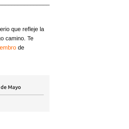
________________
io que refleje la
go camino. Te
iembro
de
 1 de Mayo