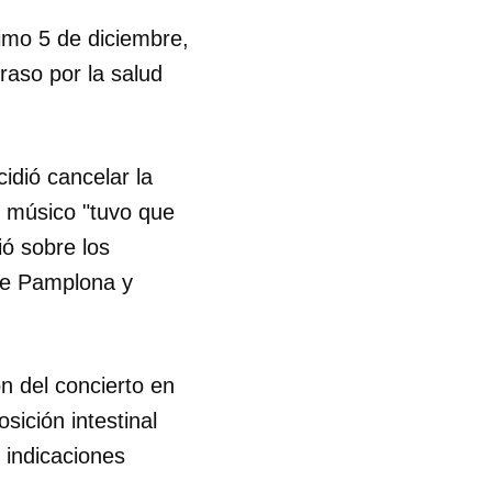
imo 5 de diciembre,
R
raso por la salud
cidió cancelar la
l músico "tuvo que
ió sobre los
de Pamplona y
n del concierto en
sición intestinal
 indicaciones