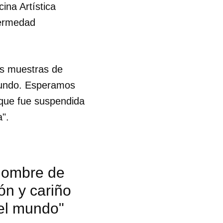
cina Artística
fermedad
s muestras de
 mundo. Esperamos
 que fue suspendida
a".
nombre de
ón y cariño
 el mundo"
 tu