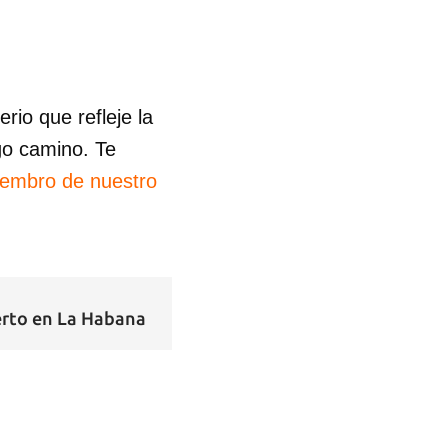
io que refleje la
go camino. Te
iembro de nuestro
erto en La Habana