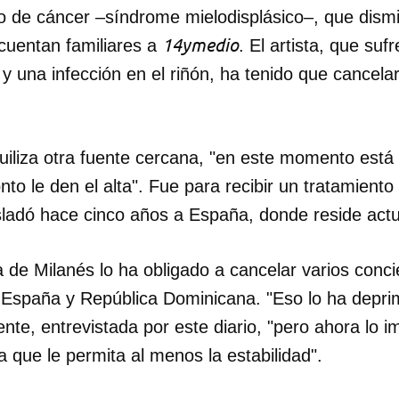
o de cáncer –síndrome mielodisplásico–, que dism
14ymedio
 cuentan familiares a
. El artista, que suf
ar y una infección en el riñón, ha tenido que cancel
uiliza otra fuente cercana, "en este momento está 
o le den el alta". Fue para recibir un tratamiento
sladó hace cinco años a España, donde reside act
 de Milanés lo ha obligado a cancelar varios conci
n España y República Dominicana. "Eso lo ha depri
nte, entrevistada por este diario, "pero ahora lo 
 que le permita al menos la estabilidad".