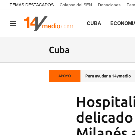
common.go-to-content
TEMAS DESTACADOS
Colapso del SEN
Donaciones
Femi
CUBA
ECONOMÍ
Navegación
Cuba
Para ayudar a 14ymedio
APOYO
Hospital
delicado
Milanés 