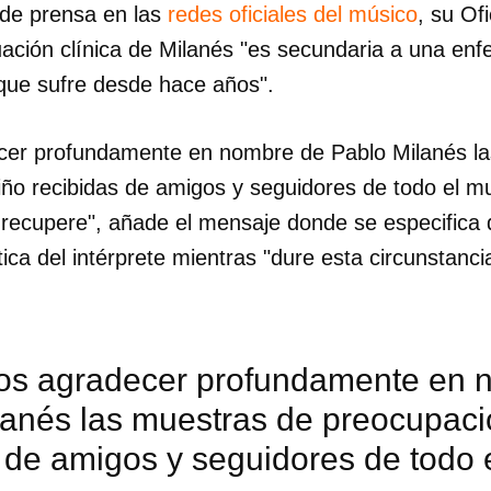
de prensa en las
redes oficiales del músico
, su Ofi
tuación clínica de Milanés "es secundaria a una en
que sufre desde hace años".
er profundamente en nombre de Pablo Milanés la
iño recibidas de amigos y seguidores de todo el
recupere", añade el mensaje donde se especifica
tica del intérprete mientras "dure esta circunstanci
s agradecer profundamente en 
lanés las muestras de preocupaci
dar como favorito
s de amigos y seguidores de todo
 poder guardar como favorito, primero has de iniciar sesión con
ta de 14ymedio.