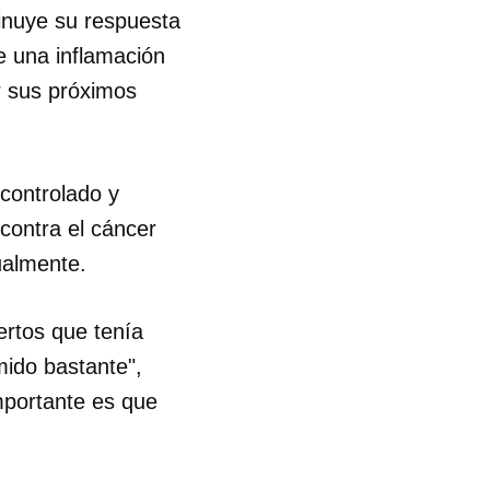
inuye su respuesta
re una inflamación
ar sus próximos
controlado y
 contra el cáncer
ualmente.
ertos que tenía
mido bastante",
importante es que