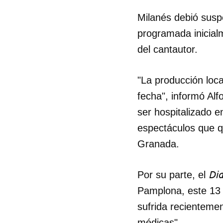
Milanés debió susp
programada inicialm
del cantautor.
"La producción local
fecha", informó Al
ser hospitalizado e
espectáculos que 
Granada.
Dia
Por su parte, el
Pamplona, este 13 d
sufrida recientemen
médicas".