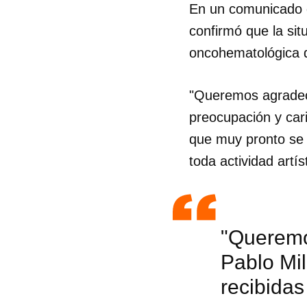
En un comunicado 
confirmó que la si
oncohematológica 
"Queremos agradec
preocupación y car
que muy pronto se 
toda actividad artís
"Queremo
Pablo Mi
Guar
recibida
Para
cuen