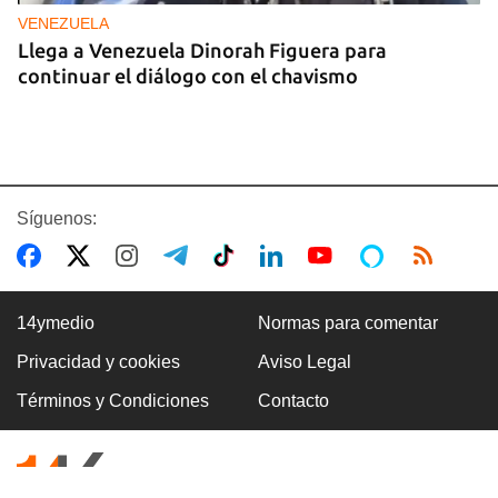
VENEZUELA
Llega a Venezuela Dinorah Figuera para
continuar el diálogo con el chavismo
Síguenos:
14ymedio
Normas para comentar
Privacidad y cookies
Aviso Legal
VILLA CLARA
Términos y Condiciones
Contacto
Dos fallecidos en el derrumbe de un edificio en
ruinas en Villa Clara