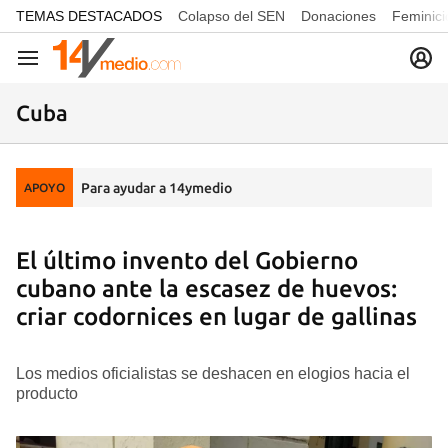
common.go-to-content
TEMAS DESTACADOS
Colapso del SEN
Donaciones
Feminici
Navegación
Cuba
Para ayudar a 14ymedio
APOYO
El último invento del Gobierno
cubano ante la escasez de huevos:
criar codornices en lugar de gallinas
Los medios oficialistas se deshacen en elogios hacia el
producto