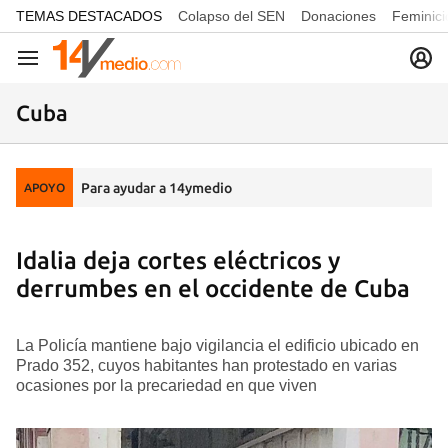
common.go-to-content
TEMAS DESTACADOS
Colapso del SEN
Donaciones
Feminici
Navegación
Cuba
Para ayudar a 14ymedio
APOYO
Idalia deja cortes eléctricos y
derrumbes en el occidente de Cuba
La Policía mantiene bajo vigilancia el edificio ubicado en
Prado 352, cuyos habitantes han protestado en varias
ocasiones por la precariedad en que viven