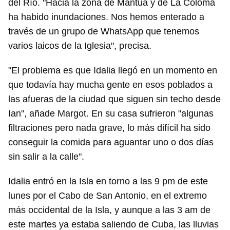
del Río. "Hacia la zona de Mantua y de La Coloma
ha habido inundaciones. Nos hemos enterado a
través de un grupo de WhatsApp que tenemos
varios laicos de la Iglesia", precisa.
"El problema es que Idalia llegó en un momento en
que todavía hay mucha gente en esos poblados a
las afueras de la ciudad que siguen sin techo desde
Ian", añade Margot. En su casa sufrieron "algunas
filtraciones pero nada grave, lo más difícil ha sido
conseguir la comida para aguantar uno o dos días
sin salir a la calle".
Guardar como favorito
Idalia entró en la Isla en torno a las 9 pm de este
Para poder guardar como favorito, primero has de
lunes por el Cabo de San Antonio, en el extremo
iniciar sesión con tu cuenta de 14ymedio.
más occidental de la Isla, y aunque a las 3 am de
este martes ya estaba saliendo de Cuba, las lluvias
INICIAR SESIÓN
CANCELAR