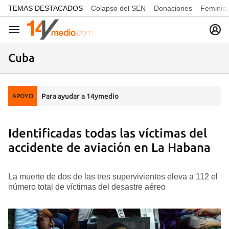
common.go-to-content
TEMAS DESTACADOS
Colapso del SEN
Donaciones
Feminici
Navegación
Cuba
Para ayudar a 14ymedio
APOYO
Identificadas todas las víctimas del
accidente de aviación en La Habana
La muerte de dos de las tres supervivientes eleva a 112 el
número total de víctimas del desastre aéreo