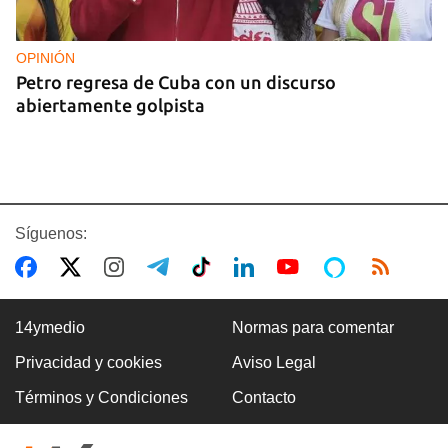
OPINIÓN
Petro regresa de Cuba con un discurso
abiertamente golpista
Síguenos:
14ymedio
Normas para comentar
Privacidad y cookies
Aviso Legal
14YMEDIO
Términos y Condiciones
Contacto
Edición impresa del 7 de agosto de 2026