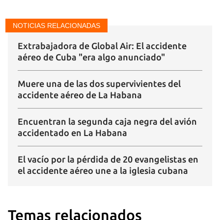
NOTICIAS RELACIONADAS
Extrabajadora de Global Air: El accidente
aéreo de Cuba "era algo anunciado"
Guardar como favorito
Muere una de las dos supervivientes del
accidente aéreo de La Habana
Para poder guardar como favorito, primero has de
iniciar sesión con tu cuenta de 14ymedio.
Encuentran la segunda caja negra del avión
accidentado en La Habana
INICIAR SESIÓN
CANCELAR
El vacío por la pérdida de 20 evangelistas en
el accidente aéreo une a la iglesia cubana
Temas relacionados