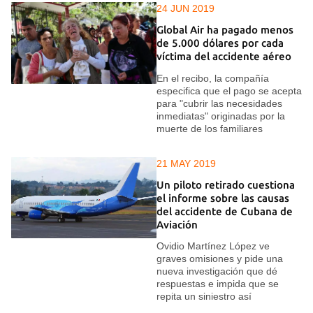
24 JUN 2019
Global Air ha pagado menos
de 5.000 dólares por cada
víctima del accidente aéreo
En el recibo, la compañía
especifica que el pago se acepta
para "cubrir las necesidades
inmediatas" originadas por la
muerte de los familiares
21 MAY 2019
Un piloto retirado cuestiona
el informe sobre las causas
del accidente de Cubana de
Aviación
Ovidio Martínez López ve
graves omisiones y pide una
nueva investigación que dé
respuestas e impida que se
repita un siniestro así