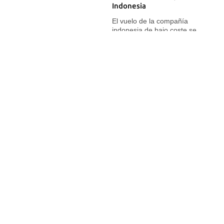
Indonesia
El vuelo de la compañía
indonesia de bajo coste se
estrelló unos 13 minutos
después de despegar del
aeropuerto de Yakarta
21 OCT 2018
La única superviviente de
accidente aéreo en La
Habana permanece
hospitalizada
Maylén Díaz continúa el proceso
de recuperación y estabilización
de funciones de órganos, dijeron
los médicos
18 SEP 2018