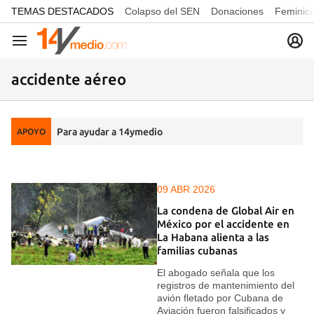
common.go-to-content
TEMAS DESTACADOS
Colapso del SEN
Donaciones
Feminici
Navegación
accidente aéreo
Para ayudar a 14ymedio
APOYO
09 ABR 2026
La condena de Global Air en
México por el accidente en
La Habana alienta a las
familias cubanas
El abogado señala que los
registros de mantenimiento del
avión fletado por Cubana de
Aviación fueron falsificados y