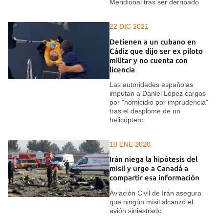
Meridional tras ser derribado
22 DIC 2021
Detienen a un cubano en
Cádiz que dijo ser ex piloto
militar y no cuenta con
licencia
Las autoridades españolas
imputan a Daniel López cargos
por "homicidio por imprudencia"
tras el desplome de un
helicóptero
10 ENE 2020
Irán niega la hipótesis del
misil y urge a Canadá a
compartir esa información
Aviación Civil de Irán asegura
que ningún misil alcanzó el
avión siniestrado