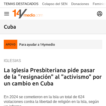
common.go-to-content
TEMAS DESTACADOS
Colapso del SEN
Donaciones
Feminici
Navegación
Cuba
Para ayudar a 14ymedio
APOYO
IGLESIAS
La Iglesia Presbiteriana pide pasar
de la "resignación" al "activismo" por
un cambio en Cuba
En 2024 se cometieron en la Isla un total de 624
violaciones contra la libertad de religión en la Isla, según