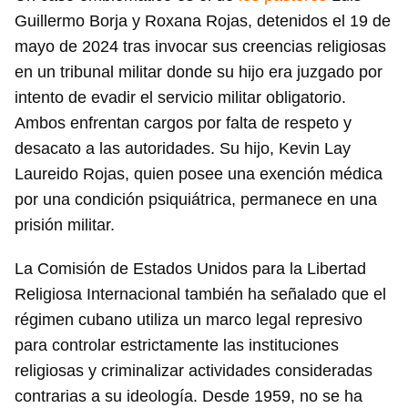
Guillermo Borja y Roxana Rojas, detenidos el 19 de
mayo de 2024 tras invocar sus creencias religiosas
en un tribunal militar donde su hijo era juzgado por
intento de evadir el servicio militar obligatorio.
Ambos enfrentan cargos por falta de respeto y
desacato a las autoridades. Su hijo, Kevin Lay
Laureido Rojas, quien posee una exención médica
por una condición psiquiátrica, permanece en una
prisión militar.
La Comisión de Estados Unidos para la Libertad
Guardar como favorito
Religiosa Internacional también ha señalado que el
Para poder guardar como favorito, primero has de
régimen cubano utiliza un marco legal represivo
iniciar sesión con tu cuenta de 14ymedio.
para controlar estrictamente las instituciones
religiosas y criminalizar actividades consideradas
INICIAR SESIÓN
CANCELAR
contrarias a su ideología. Desde 1959, no se ha