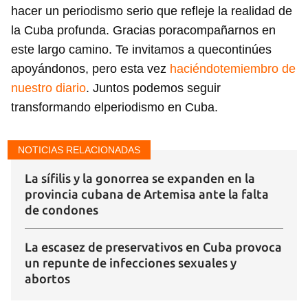
hacer un periodismo serio que refleje la realidad de
Guardar como favorito
la Cuba profunda. Gracias poracompañarnos en
Para poder guardar como favorito, primero has de
este largo camino. Te invitamos a quecontinúes
iniciar sesión con tu cuenta de 14ymedio.
apoyándonos, pero esta vez
haciéndotemiembro de
INICIAR SESIÓN
CANCELAR
nuestro diario
. Juntos podemos seguir
transformando elperiodismo en Cuba.
NOTICIAS RELACIONADAS
La sífilis y la gonorrea se expanden en la
provincia cubana de Artemisa ante la falta
de condones
La escasez de preservativos en Cuba provoca
un repunte de infecciones sexuales y
abortos