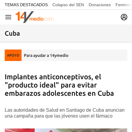
common.go-to-content
TEMAS DESTACADOS
Colapso del SEN
Donaciones
Feminici
Navegación
Cuba
Para ayudar a 14ymedio
APOYO
Implantes anticonceptivos, el
"producto ideal" para evitar
embarazos adolescentes en Cuba
Las autoridades de Salud en Santiago de Cuba anuncian
una campaña para que las jóvenes usen el fármaco