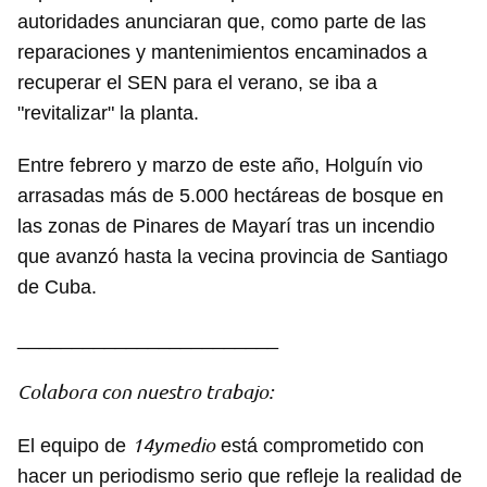
autoridades anunciaran que, como parte de las
reparaciones y mantenimientos encaminados a
recuperar el SEN para el verano, se iba a
"revitalizar" la planta.
Entre febrero y marzo de este año, Holguín vio
arrasadas más de 5.000 hectáreas de bosque en
las zonas de Pinares de Mayarí tras un incendio
que avanzó hasta la vecina provincia de Santiago
de Cuba.
Guardar como favorito
________________________
Para poder guardar como favorito, primero has de
Colabora con nuestro trabajo:
iniciar sesión con tu cuenta de 14ymedio.
14ymedio
El equipo de
está comprometido con
INICIAR SESIÓN
CANCELAR
hacer un periodismo serio que refleje la realidad de