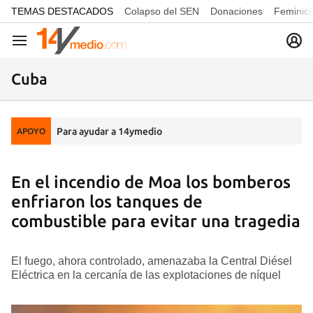
common.go-to-content
TEMAS DESTACADOS
Colapso del SEN
Donaciones
Feminici
Navegación
Cuba
Para ayudar a 14ymedio
APOYO
En el incendio de Moa los bomberos
enfriaron los tanques de
combustible para evitar una tragedia
El fuego, ahora controlado, amenazaba la Central Diésel
Eléctrica en la cercanía de las explotaciones de níquel