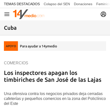
common.go-to-content
TEMAS DESTACADOS
Colapso del SEN
Donaciones
Feminici
Navegación
Cuba
Para ayudar a 14ymedio
APOYO
COMERCIOS
Los inspectores apagan los
timbiriches de San José de las Lajas
Una ofensiva contra los negocios privados deja cerradas
cafeterías y pequeños comercios en la zona del Policlínico
del Este