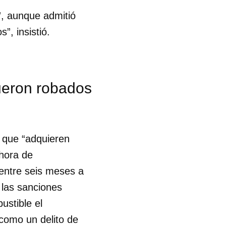
”, aunque admitió
, insistió.
ueron robados
 que “adquieren
 hora de
 entre seis meses a
, las sanciones
ustible el
 tu
 como un delito de