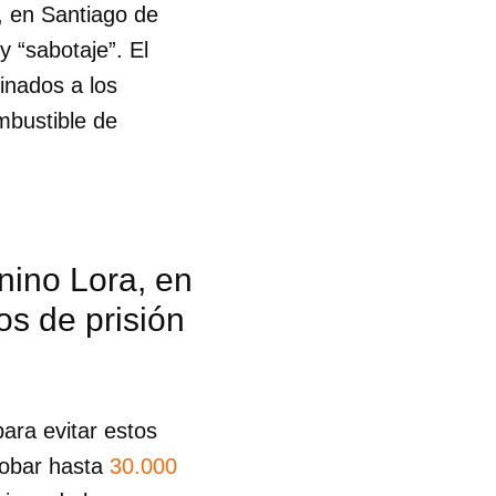
, en Santiago de
y “sabotaje”. El
inados a los
mbustible de
rnino Lora, en
s de prisión
ara evitar estos
robar hasta
30.000