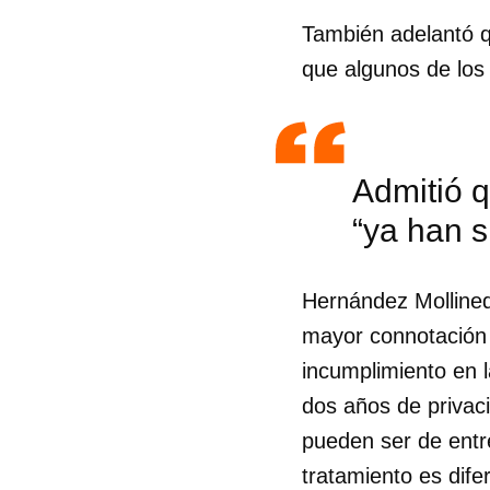
También adelantó q
que algunos de los
Admitió 
“ya han 
Hernández Mollined
mayor connotación e
incumplimiento en l
dos años de privaci
Guar
pueden ser de entre
Para
tratamiento es dife
cuen