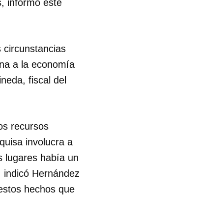
s, informó este
 circunstancias
ona a la economía
neda, fiscal del
los recursos
quisa involucra a
s lugares había un
”, indicó Hernández
 estos hechos que