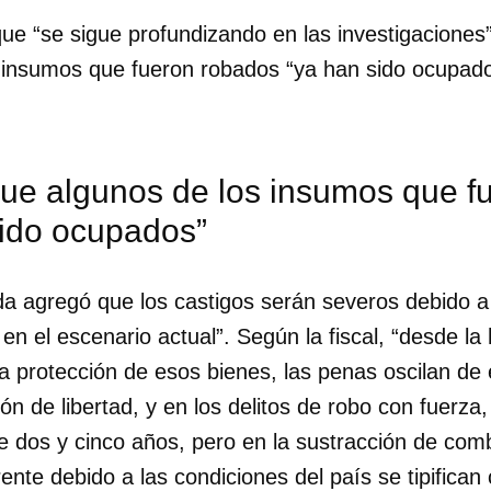
ue “se sigue profundizando en las investigaciones
 insumos que fueron robados “ya han sido ocupados”
que algunos de los insumos que f
sido ocupados”
a agregó que los castigos serán severos debido a
n el escenario actual”. Según la fiscal, “desde la
a protección de esos bienes, las penas oscilan de
ón de libertad, y en los delitos de robo con fuerza
dar como favorito
 dos y cinco años, pero en la sustracción de comb
 poder guardar como favorito, primero has de iniciar sesión con
rente debido a las condiciones del país se tipifican
ta de 14ymedio.