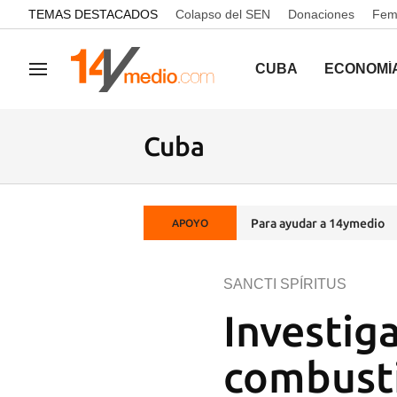
common.go-to-content
TEMAS DESTACADOS
Colapso del SEN
Donaciones
Femi
CUBA
ECONOMÍ
Navegación
Cuba
Para ayudar a 14ymedio
APOYO
SANCTI SPÍRITUS
Investig
combusti