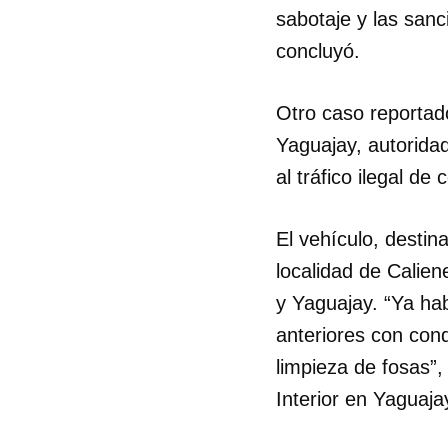
sabotaje y las sanc
concluyó.
Otro caso reportado
Yaguajay, autoridad
al tráfico ilegal d
El vehículo, destin
localidad de Calien
y Yaguajay. “Ya ha
anteriores con con
limpieza de fosas”, 
Interior en Yagua