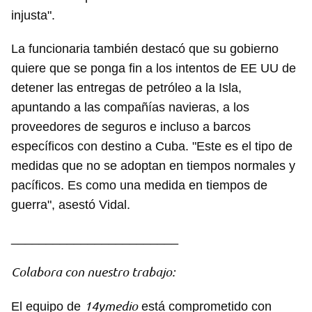
injusta".
La funcionaria también destacó que su gobierno
Guardar como favorito
quiere que se ponga fin a los intentos de EE UU de
Para poder guardar como favorito, primero has de
detener las entregas de petróleo a la Isla,
iniciar sesión con tu cuenta de 14ymedio.
apuntando a las compañías navieras, a los
INICIAR SESIÓN
CANCELAR
proveedores de seguros e incluso a barcos
específicos con destino a Cuba. "Este es el tipo de
medidas que no se adoptan en tiempos normales y
pacíficos. Es como una medida en tiempos de
guerra", asestó Vidal.
________________________
Colabora con nuestro trabajo:
14ymedio
El equipo de
está comprometido con