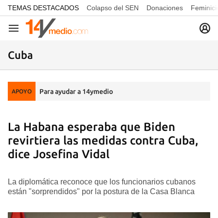
common.go-to-content
TEMAS DESTACADOS
Colapso del SEN
Donaciones
Feminici
Navegación
Cuba
Para ayudar a 14ymedio
APOYO
La Habana esperaba que Biden
revirtiera las medidas contra Cuba,
dice Josefina Vidal
La diplomática reconoce que los funcionarios cubanos
están "sorprendidos" por la postura de la Casa Blanca