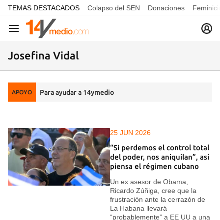
common.go-to-content
TEMAS DESTACADOS
Colapso del SEN
Donaciones
Feminici
Navegación
Josefina Vidal
Para ayudar a 14ymedio
APOYO
25 JUN 2026
“Si perdemos el control total
del poder, nos aniquilan”, así
piensa el régimen cubano
Un ex asesor de Obama,
Ricardo Zúñiga, cree que la
frustración ante la cerrazón de
La Habana llevará
“probablemente” a EE UU a una